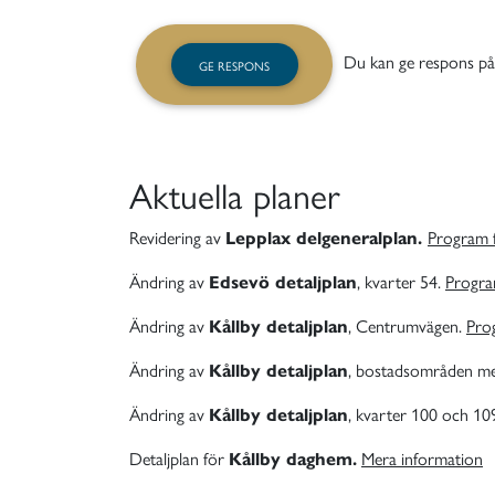
Du kan ge respons på 
GE RESPONS
Aktuella planer
Revidering av
Lepplax delgeneralplan.
Program 
Ändring av
Edsevö detaljplan
, kvarter 54.
Progra
Ändring av
Kållby detaljplan
, Centrumvägen.
Pro
Ändring av
Kållby detaljplan
, bostadsområden me
Ändring av
Kållby detaljplan
, kvarter 100 och 10
Detaljplan för
Kållby daghem.
Mera information