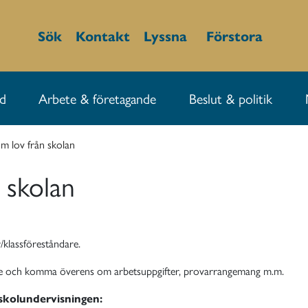
Sök
Kontakt
Lyssna
Förstora
id
Arbete & företagande
Beslut & politik
m lov från skolan
 skolan
r/klassföreståndare.
lärare och komma överens om arbetsuppgifter, provarrangemang m.m.
 skolundervisningen: