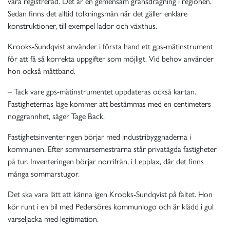
vara registrerad. Det är en gemensam gränsdragning i regionen.
Sedan finns det alltid tolkningsmån när det gäller enklare
konstruktioner, till exempel lador och växthus.
Krooks-Sundqvist använder i första hand ett gps-mätinstrument
för att få så korrekta uppgifter som möjligt. Vid behov använder
hon också måttband.
– Tack vare gps-mätinstrumentet uppdateras också kartan.
Fastigheternas läge kommer att bestämmas med en centimeters
noggrannhet, säger Tage Back.
Fastighetsinventeringen börjar med industribyggnaderna i
kommunen. Efter sommarsemestrarna står privatägda fastigheter
på tur. Inventeringen börjar norrifrån, i Lepplax, där det finns
många sommarstugor.
Det ska vara lätt att känna igen Krooks-Sundqvist på fältet. Hon
kör runt i en bil med Pedersöres kommunlogo och är klädd i gul
varseljacka med legitimation.