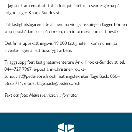
– Jag ser fram emot att träffa folk på fältet och svarar gärna på
frågor, säger Krook-Sundqvist.
Ifall fastighetsägaren inte är hemma vid granskningen lägger hon en
lapp i postlådan eller på dörren, och informerar om sitt besök.
Det finns uppskattningsvis 19 000 fastigheter i kommunen, så
inventeringen är ett tidsdrygt arbete.
Tilläggsuppgifter: fastighetsinventerare Anki Krooks-Sundqvist, tel.
044–727 7967, e-post ann-christine.krooks-
sundqvist@pedersore.fi och mätningstekniker Tage Back, 050–
5625 711, e-post tage.back@pedersore.fi.
Text och foto: Malin Henricson, informatör