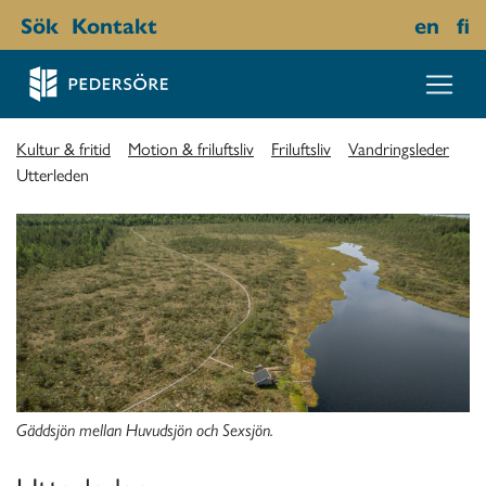
Sök
Kontakt
en
fi
Kultur & fritid
Motion & friluftsliv
Friluftsliv
Vandringsleder
Utterleden
Gäddsjön mellan Huvudsjön och Sexsjön.