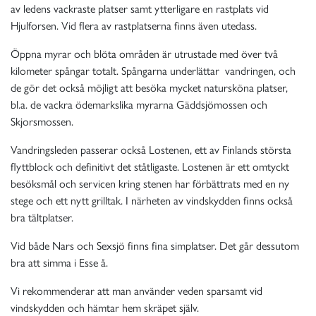
av ledens vackraste platser samt ytterligare en rastplats vid
Hjulforsen. Vid flera av rastplatserna finns även utedass.
Öppna myrar och blöta områden är utrustade med över två
kilometer spångar totalt. Spångarna underlättar vandringen, och
de gör det också möjligt att besöka mycket natursköna platser,
bl.a. de vackra ödemarkslika myrarna Gäddsjömossen och
Skjorsmossen.
Vandringsleden passerar också Lostenen, ett av Finlands största
flyttblock och definitivt det ståtligaste. Lostenen är ett omtyckt
besöksmål och servicen kring stenen har förbättrats med en ny
stege och ett nytt grilltak. I närheten av vindskydden finns också
bra tältplatser.
Vid både Nars och Sexsjö finns fina simplatser. Det går dessutom
bra att simma i Esse å.
Vi rekommenderar att man använder veden sparsamt vid
vindskydden och hämtar hem skräpet själv.