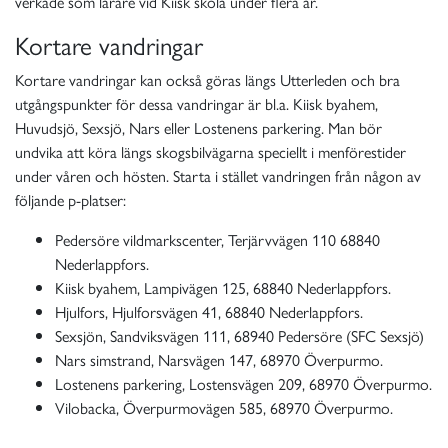
verkade som lärare vid Kiisk skola under flera år.
Kortare vandringar
Kortare vandringar kan också göras längs Utterleden och bra
utgångspunkter för dessa vandringar är bl.a. Kiisk byahem,
Huvudsjö, Sexsjö, Nars eller Lostenens parkering. Man bör
undvika att köra längs skogsbilvägarna speciellt i menförestider
under våren och hösten. Starta i stället vandringen från någon av
följande p-platser:
Pedersöre vildmarkscenter,
Terjärvvägen 110 68840
Nederlappfors.
Kiisk byahem,
Lampivägen 125, 68840 Nederlappfors.
Hjulfors, Hjulforsvägen 41, 68840 Nederlappfors.
Sexsjön, Sandviksvägen 111, 68940 Pedersöre (SFC Sexsjö)
Nars simstrand, Narsvägen 147, 68970 Överpurmo.
Lostenens parkering, Lostensvägen 209, 68970 Överpurmo.
Vilobacka, Överpurmovägen 585, 68970 Överpurmo.