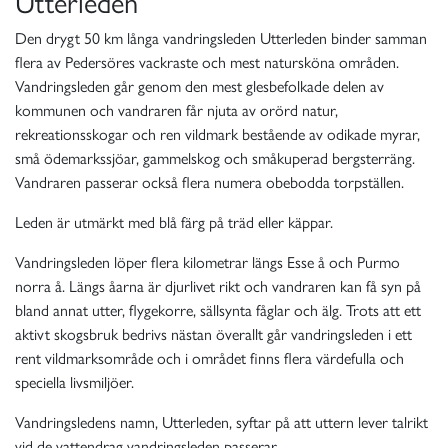
Utterleden
Den drygt 50 km långa vandringsleden Utterleden binder samman
flera av Pedersöres vackraste och mest natursköna områden.
Vandringsleden går genom den mest glesbefolkade delen av
kommunen och vandraren får njuta av orörd natur,
rekreationsskogar och ren vildmark bestående av odikade myrar,
små ödemarkssjöar, gammelskog och småkuperad bergsterräng.
Vandraren passerar också flera numera obebodda torpställen.
Leden är utmärkt med blå färg på träd eller käppar.
Vandringsleden löper flera kilometrar längs Esse å och Purmo
norra å. Längs åarna är djurlivet rikt och vandraren kan få syn på
bland annat utter, flygekorre, sällsynta fåglar och älg. Trots att ett
aktivt skogsbruk bedrivs nästan överallt går vandringsleden i ett
rent vildmarksområde och i området finns flera värdefulla och
speciella livsmiljöer.
Vandringsledens namn, Utterleden, syftar på att uttern lever talrikt
vid de vattendrag vandringsleden passerar.