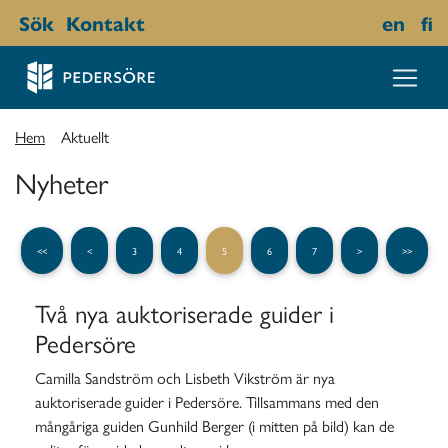
Sök
Kontakt
en
fi
Hem
Aktuellt
Nyheter
<<
<
3
4
5
6
7
>
>>
Två nya auktoriserade guider i
Pedersöre
Camilla Sandström och Lisbeth Vikström är nya
auktoriserade guider i Pedersöre. Tillsammans med den
mångåriga guiden Gunhild Berger (i mitten på bild) kan de