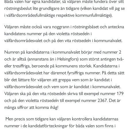
Båda valen har egna kandidater, så väljaren måste fundera över sitt
röstningsbeslut lite grundligare än tidigare (vilken kandidat vill jag se
i välfärdsområdesfullmäktige respektive kommunfullmäktige).
Väljaren måste också vara noggrann i röstningsbåset och anteckna
kandidatens nummer på den violetta röstsedeln i
välfärdsområdesvalet och på den vita röstsedeln i kommunalvalet.
Numren på kandidaterna i kommunalvalet börjar med nummer 2
och är alltså (annanstans än i Helsingfors) som störst antingen två-
eller tresiffriga, beroende på kommunens storlek. Kandidaterna i
välfärdsområdesvalet har däremot fyrsiffriga nummer. På detta sätt
blir det lättare för väljaren att greppa vem som är kandidat i
välfärdsområdesvalet och vem som är kandidat i kommunalvalet.
Väljaren ska på den vita röstsedeln skriva till exempel nummer 179
och på den violetta röstsedeln till exempel nummer 2367. Det är
många siffror att komma ihåg!
Men precis som tidigare kan väljaren kontrollera kandidaternas
nummer i de kandidatförteckningar för båda valen som finns i