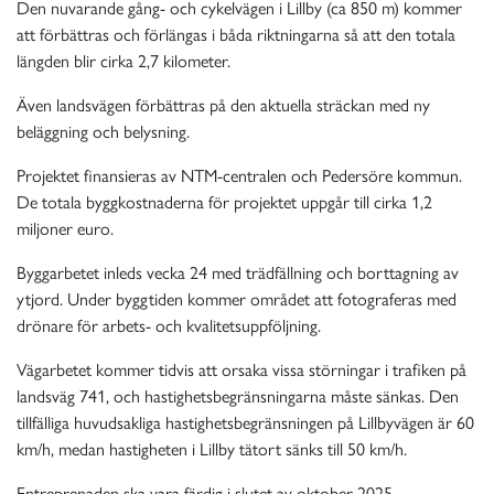
Den nuvarande gång- och cykelvägen i Lillby (ca 850 m) kommer
att förbättras och förlängas i båda riktningarna så att den totala
längden blir cirka 2,7 kilometer.
Även landsvägen förbättras på den aktuella sträckan med ny
beläggning och belysning.
Projektet finansieras av NTM-centralen och Pedersöre kommun.
De totala byggkostnaderna för projektet uppgår till cirka 1,2
miljoner euro.
Byggarbetet inleds vecka 24 med trädfällning och borttagning av
ytjord. Under byggtiden kommer området att fotograferas med
drönare för arbets- och kvalitetsuppföljning.
Vägarbetet kommer tidvis att orsaka vissa störningar i trafiken på
landsväg 741, och hastighetsbegränsningarna måste sänkas. Den
tillfälliga huvudsakliga hastighetsbegränsningen på Lillbyvägen är 60
km/h, medan hastigheten i Lillby tätort sänks till 50 km/h.
Entreprenaden ska vara färdig i slutet av oktober 2025.