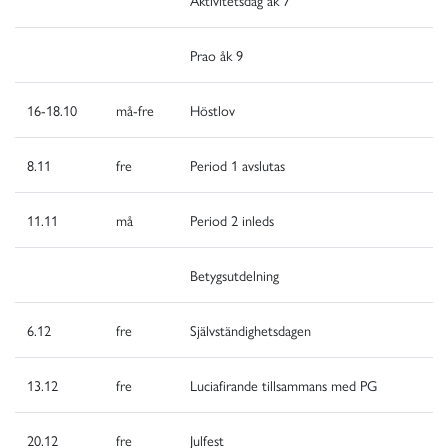
Aktivitetsdag åk 7
Prao åk 9
16-18.10
må-fre
Höstlov
8.11
fre
Period 1 avslutas
11.11
må
Period 2 inleds
Betygsutdelning
6.12
fre
Självständighetsdagen
13.12
fre
Luciafirande tillsammans med PG
20.12
fre
Julfest