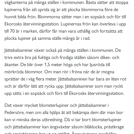
vägkanterna på många ställen i kommunen. Bästa sätter att stoppa
lupinerna från att sprida sig är att plocka blommorna före de
hunnit bilda frön. Blommorna sätter man i en sopsäck och för till
Ekorosks återvinningsstation. Lupinernas frön kan överleva i upp
till 70 år i marken, därför får man vara uthållig och fortsätta att
plocka lupiner på samma ställe många år i rad.
Jättebalsaminer växer också på många ställen i kommunen. De
trivs extra bra på fuktiga och frodiga ställen såsom dikes- och
åkanter. De blir över 1,5 meter höga och har ljusröda till
mörkröda blommor. Om man rör i fröna när de är mogna
sprätter de i väg flera meter. Jättebalsaminen har bara en liten rot
och är därför lätt att rycka upp. Jättebalsaminer som man ryckt
upp sätts i en sopsäck och förs till Ekorosks återvinningsstation.
Det växer mycket blomsterlupiner och jättebalsaminer i
Pedersöre, men om alla hjälps åt att bekämpa dem där man bor
kan vi minska deras utbredning. Då vi tar bort blomsterlupiner
och jättebalsaminer kan ängsväxter såsom blåklocka, prästkrage
och smörblomma bre ut sig istället. Ängsväxterna innehåller