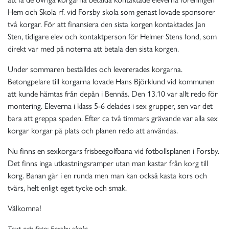
Hem och Skola rf. vid Forsby skola som genast lovade sponsorer
två korgar. För att finansiera den sista korgen kontaktades Jan
Sten, tidigare elev och kontaktperson för Helmer Stens fond, som
direkt var med på noterna att betala den sista korgen.
Under sommaren beställdes och levererades korgarna.
Betongpelare till korgarna lovade Hans Björklund vid kommunen
att kunde hämtas från depån i Bennäs. Den 13.10 var allt redo för
montering. Eleverna i klass 5-6 delades i sex grupper, sen var det
bara att greppa spaden. Efter ca två timmars grävande var alla sex
korgar korgar på plats och planen redo att användas.
Nu finns en sexkorgars frisbeegolfbana vid fotbollsplanen i Forsby.
Det finns inga utkastningsramper utan man kastar från korg till
korg. Banan går i en runda men man kan också kasta kors och
tvärs, helt enligt eget tycke och smak.
Välkomna!
Text och foto: Forsby skola