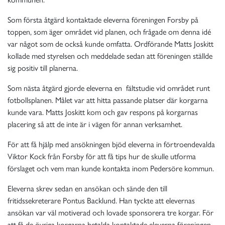
Som första åtgärd kontaktade eleverna föreningen Forsby på
toppen, som äger området vid planen, och frågade om denna idé
var något som de också kunde omfatta. Ordförande Matts Joskitt
kollade med styrelsen och meddelade sedan att föreningen ställde
sig positiv till planerna.
Som nästa åtgärd gjorde eleverna en fältstudie vid området runt
fotbollsplanen. Målet var att hitta passande platser där korgarna
kunde vara. Matts Joskitt kom och gav respons på korgarnas
placering så att de inte är i vägen för annan verksamhet.
För att få hjälp med ansökningen bjöd eleverna in förtroendevalda
Viktor Kock från Forsby för att få tips hur de skulle utforma
förslaget och vem man kunde kontakta inom Pedersöre kommun.
Eleverna skrev sedan en ansökan och sände den till
fritidssekreterare Pontus Backlund. Han tyckte att elevernas
ansökan var väl motiverad och lovade sponsorera tre korgar. För
att få de övriga korgarna betalda kontaktade eleverna föreningen