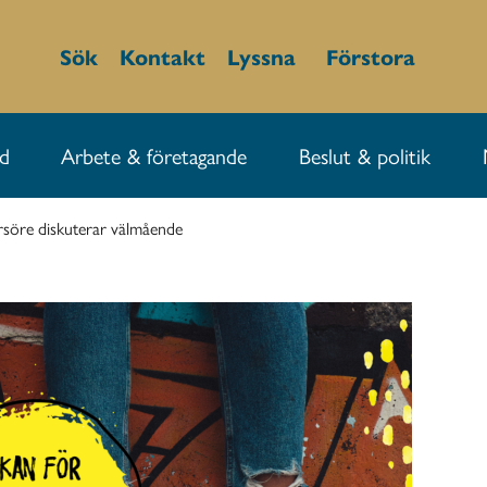
Sök
Kontakt
Lyssna
Förstora
id
Arbete & företagande
Beslut & politik
rsöre diskuterar välmående