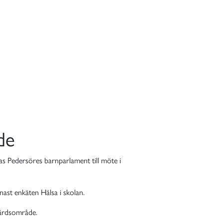
de
s Pedersöres barnparlament till möte i
ast enkäten Hälsa i skolan.
färdsområde.