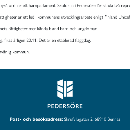
å ordnar ett barnparlament. Skolorna i Pedersöre får sända två repres
igheter är ett led i kommunens utvecklingsarbete enligt Finland Unice
rnets rättigheter mer kända bland barn och ungdomar.
 firas årligen 20.11. Det är en etablerad flaggdag.
nvänlig kommun
.
Post- och besöksadress:
Skrufvilagatan 2, 68910 Bennäs