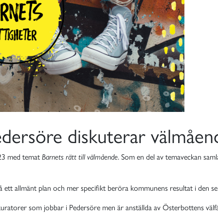
edersöre diskuterar välmåen
2023 med temat
Barnets rätt till välmående
. Som en del av temaveckan samla
ett allmänt plan och mer specifikt beröra kommunens resultat i den sen
kuratorer som jobbar i Pedersöre men är anställda av Österbottens väl