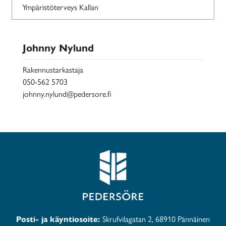
Ympäristöterveys Kallan
Johnny Nylund
Rakennustarkastaja
050-562 5703
johnny.nylund@pedersore.fi
Posti- ja käyntiosoite:
Skrufvilagatan 2, 68910 Pännäinen