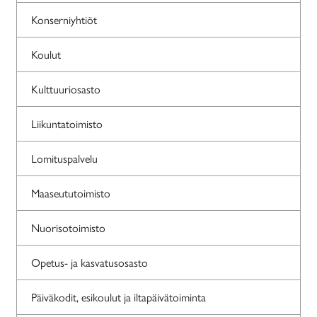
Konserniyhtiöt
Koulut
Kulttuuriosasto
Liikuntatoimisto
Lomituspalvelu
Maaseututoimisto
Nuorisotoimisto
Opetus- ja kasvatusosasto
Päiväkodit, esikoulut ja iltapäivätoiminta