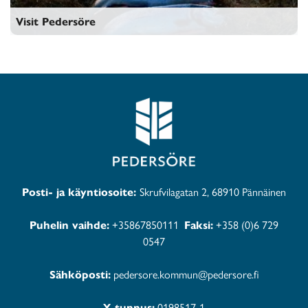
Visit Pedersöre
Visit Pedersöre
Posti- ja käyntiosoite:
Skrufvilagatan 2, 68910 Pännäinen
Puhelin vaihde:
+35867850111
Faksi:
+358 (0)6 729
0547
Sähköposti:
pedersore.kommun@pedersore.fi
Y-tunnus:
0198517-1