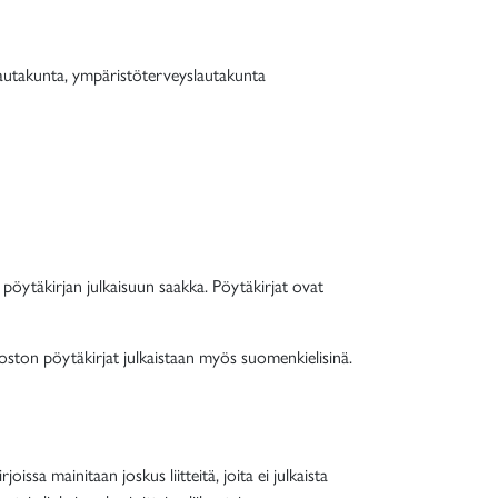
autakunta,
ympäristöterveyslautakunta
a pöytäkirjan julkaisuun saakka. Pöytäkirjat ovat
oston pöytäkirjat julkaistaan myös suomenkielisinä.
issa mainitaan joskus liitteitä, joita ei julkaista