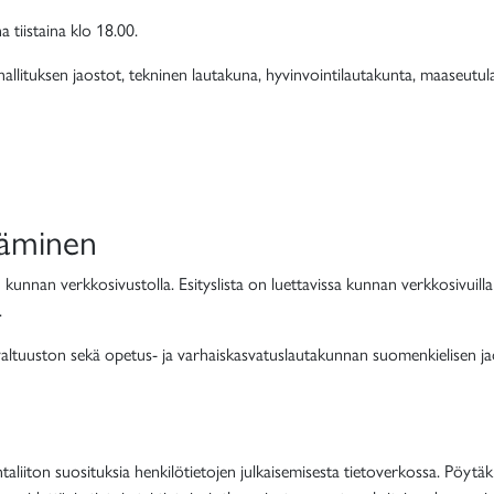
 tiistaina klo 18.00.
hallituksen
jaostot,
tekninen lautakuna,
hyvinvointilautakunta,
maaseutul
itäminen
n kunnan verkkosivustolla.
Esityslista on luettavissa kunnan verkkosivuill
.
ltuuston sekä opetus- ja varhaiskasvatuslautakunnan suomenkielisen ja
liiton suosituksia henkilötietojen julkaisemisesta tietoverkossa. Pöytäkirjo