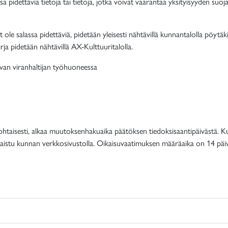
assa pidettävia tietoja tai tietoja, jotka voivat vaarantaa yksityisyyden suoja
 ole salassa pidettäviä, pidetään yleisesti nähtävillä kunnantalolla pöytäk
ja pidetään nähtävillä AX-Kulttuuritalolla.
levan viranhaltijan työhuoneessa
kohtaisesti, alkaa muutoksenhakuaika päätöksen tiedoksisaantipäivästä.
lkaistu kunnan verkkosivustolla. Oikaisuvaatimuksen määräaika on 14 päi