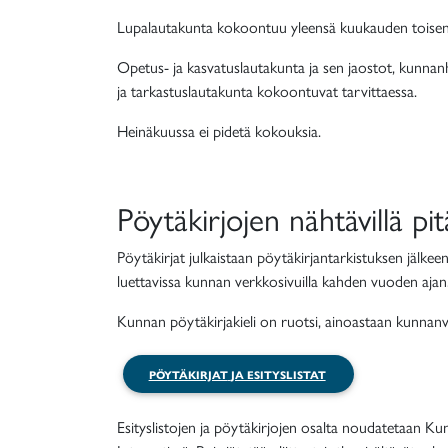
Lupalautakunta
kokoontuu yleensä kuukauden toisena
Opetus- ja kasvatuslautakunta
ja sen jaostot, kunnan
ja tarkastuslautakunta kokoontuvat tarvittaessa.
Heinäkuussa ei pidetä kokouksia.
Pöytäkirjojen nähtävillä p
Pöytäkirjat julkaistaan pöytäkirjantarkistuksen jälkee
luettavissa kunnan verkkosivuilla kahden vuoden ajan
Kunnan pöytäkirjakieli on ruotsi, ainoastaan
kunnanva
PÖYTÄKIRJAT
JA ESITYSLISTAT
Esityslistojen ja pöytäkirjojen osalta noudatetaan Kunta