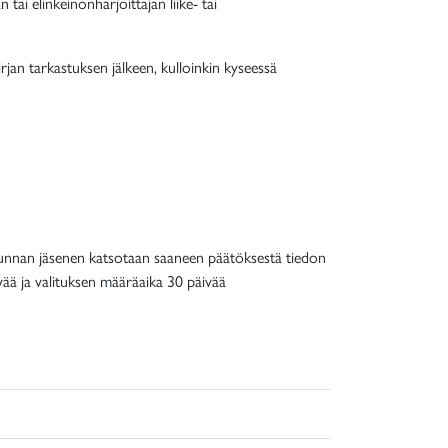
n tai elinkeinonharjoittajan liike- tai
irjan tarkastuksen jälkeen, kulloinkin kyseessä
 Kunnan jäsenen katsotaan saaneen päätöksestä tiedon
vää ja valituksen määräaika 30 päivää