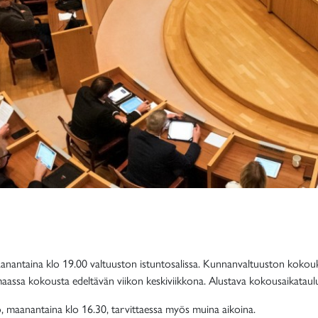
anantaina klo 19.00 valtuuston istuntosalissa. Kunnanvaltuuston kokou
assa kokousta edeltävän viikon keskiviikkona. Alustava kokousaikataulu 
, maanantaina klo 16.30, tarvittaessa myös muina aikoina.