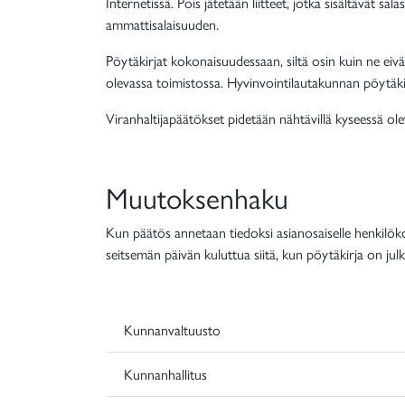
Internetissä. Pois jätetään liitteet, jotka sisältävät sal
ammattisalaisuuden.
Pöytäkirjat kokonaisuudessaan, siltä osin kuin ne eivät
olevassa toimistossa. Hyvinvointilautakunnan pöytäkir
Viranhaltijapäätökset pidetään nähtävillä kyseessä o
Muutoksenhaku
Kun päätös annetaan tiedoksi asianosaiselle henkilö
seitsemän päivän kuluttua siitä, kun pöytäkirja on ju
Kunnanvaltuusto
Kunnanhallitus