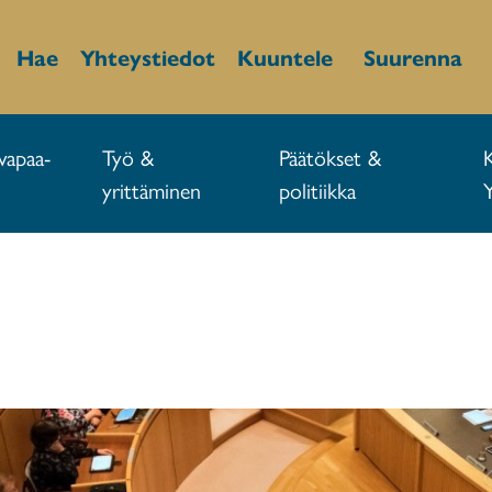
Hae
Yhteystiedot
Kuuntele
Suurenna
vapaa-
Työ &
Päätökset &
yrittäminen
politiikka