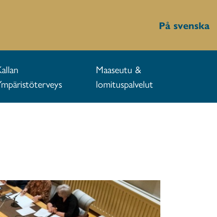
På svenska
Kallan
Maaseutu &
Ympäristöterveys
lomituspalvelut