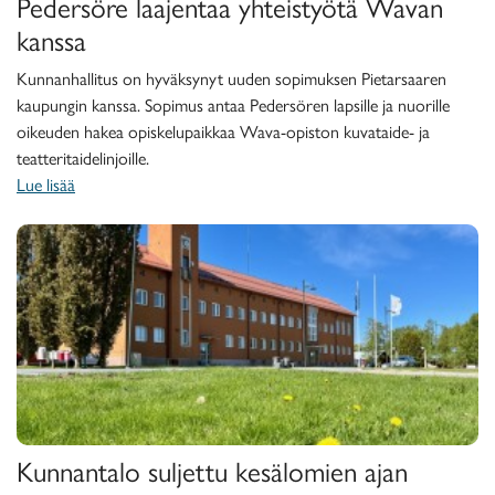
Pedersöre laajentaa yhteistyötä Wavan
kanssa
Kunnanhallitus on hyväksynyt uuden sopimuksen Pietarsaaren
kaupungin kanssa. Sopimus antaa Pedersören lapsille ja nuorille
oikeuden hakea opiskelupaikkaa Wava-opiston kuvataide- ja
teatteritaidelinjoille.
Lue lisää
Kunnantalo suljettu kesälomien ajan
Kunnantalo suljettu kesälomien ajan