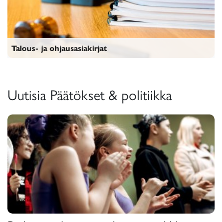
Talous- ja ohjausasiakirjat
Talous- ja ohjausasiakirjat
Uutisia Päätökset & politiikka
Pedersöre laajentaa yhteistyötä Wa