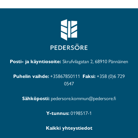
Posti- ja käyntiosoite:
Skrufvilagatan 2, 68910 Pännäinen
Puhelin vaihde:
+35867850111
Faksi:
+358 (0)6 729
0547
Sähköposti:
pedersore.kommun@pedersore.fi
Y-tunnus:
0198517-1
Kaikki yhteystiedot