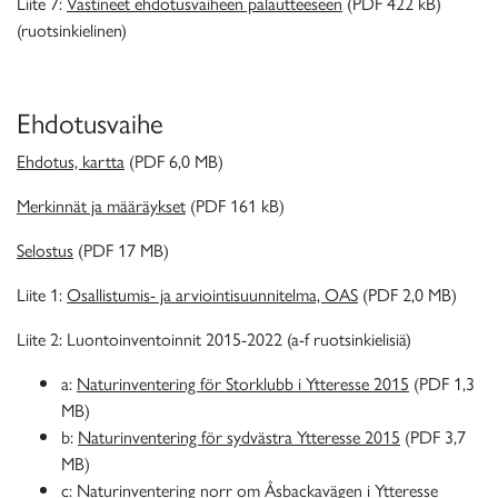
Liite 7:
Vastineet ehdotusvaiheen palautteeseen
(PDF 422 kB)
(ruotsinkielinen)
Ehdotusvaihe
Ehdotus, kartta
(PDF 6,0 MB)
Merkinnät ja määräykset
(PDF 161 kB)
Selostus
(PDF 17 MB)
Liite 1:
Osallistumis- ja arviointisuunnitelma, OAS
(PDF 2,0 MB)
Liite 2: Luontoinventoinnit 2015-2022 (a-f ruotsinkielisiä)
a:
Naturinventering för Storklubb i Ytteresse 2015
(PDF 1,3
MB)
b:
Naturinventering för sydvästra Ytteresse 2015
(PDF 3,7
MB)
c:
Naturinventering norr om Åsbackavägen i Ytteresse