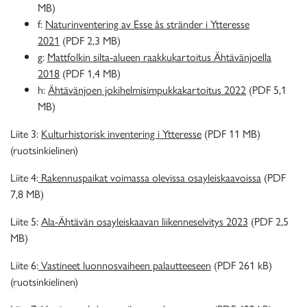
MB)
f:
Naturinventering av Esse ås stränder i Ytteresse
2021
(PDF 2,3 MB)
g:
Mattfolkin silta-alueen raakkukartoitus Ähtävänjoella
2018
(PDF 1,4 MB)
h:
Ähtävänjoen jokihelmisimpukkakartoitus 2022
(PDF 5,1
MB)
Liite 3:
Kulturhistorisk inventering i Ytteresse
(PDF 11 MB)
(ruotsinkielinen)
Liite 4:
Rakennuspaikat voimassa olevissa osayleiskaavoissa
(PDF
7,8 MB)
Liite 5:
Ala-Ähtävän osayleiskaavan liikenneselvitys 2023
(PDF 2,5
MB)
Liite 6:
Vastineet luonnosvaiheen palautteeseen
(PDF 261 kB)
(ruotsinkielinen)