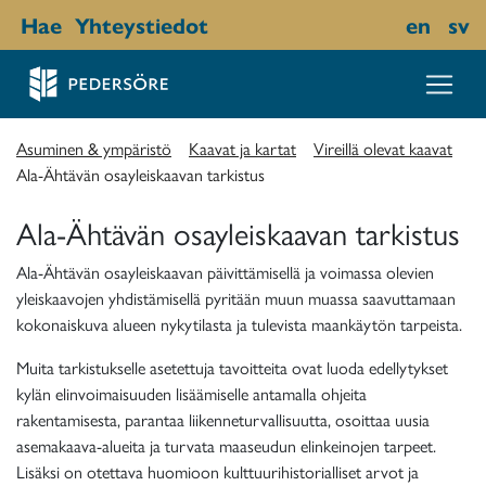
Hae
Yhteystiedot
en
sv
Asuminen & ympäristö
Kaavat ja kartat
Vireillä olevat kaavat
Ala-Ähtävän osayleiskaavan tarkistus
Ala-Ähtävän osayleiskaavan tarkistus
Ala-Ähtävän osayleiskaavan päivittämisellä ja voimassa olevien
yleiskaavojen yhdistämisellä pyritään muun muassa saavuttamaan
kokonaiskuva alueen nykytilasta ja tulevista maankäytön tarpeista.
Muita tarkistukselle asetettuja tavoitteita ovat luoda edellytykset
kylän elinvoimaisuuden lisäämiselle antamalla ohjeita
rakentamisesta, parantaa liikenneturvallisuutta, osoittaa uusia
asemakaava-alueita ja turvata maaseudun elinkeinojen tarpeet.
Lisäksi on otettava huomioon kulttuurihistorialliset arvot ja