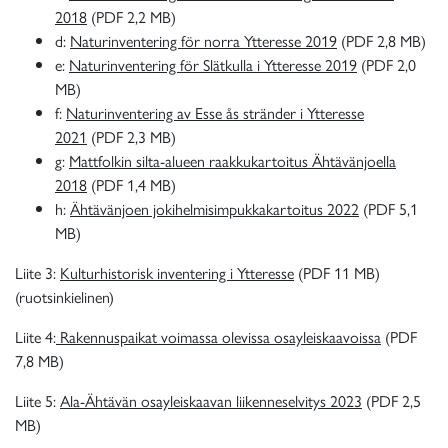
2018
(PDF 2,2 MB)
d:
Naturinventering för norra Ytteresse 2019
(PDF 2,8 MB)
e:
Naturinventering för Slätkulla i Ytteresse 2019
(PDF 2,0
MB)
f:
Naturinventering av Esse ås stränder i Ytteresse
2021
(PDF 2,3 MB)
g:
Mattfolkin silta-alueen raakkukartoitus Ähtävänjoella
2018
(PDF 1,4 MB)
h:
Ähtävänjoen jokihelmisimpukkakartoitus 2022
(PDF 5,1
MB)
Liite 3:
Kulturhistorisk inventering i Ytteresse
(PDF 11 MB)
(ruotsinkielinen)
Liite 4:
Rakennuspaikat voimassa olevissa osayleiskaavoissa
(PDF
7,8 MB)
Liite 5:
Ala-Ähtävän osayleiskaavan liikenneselvitys 2023
(PDF 2,5
MB)