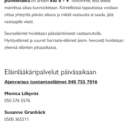
puhelinaika
on arkisin
klo 8 - 9
. Toivomme, että edellä
mainittua aikaa kunnioitetaan. Kiireellisissä tapauksissa voidaan
ottaa yhteyttä päivän aikana ja mikäli vastausta ei saada, jätä
vastaajalle viesti.
Seuraeläimet hoidetaan pääsääntöisesti vastaanotolla.
Hyötyeläimet ja suuret harraste-eläimet (esim. hevoset) hoidetaan
yleensä eläinten pitopaikassa.
Eläinlääkäripalvelut päiväsaikaan
Ajanvaraus tuotantoeläimet 040 755 7016
Monica Lillqvist
050 576 5576
Susanne Granbäck
0500 365511