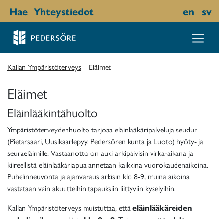
Hae
Yhteystiedot
en
sv
Kallan Ympäristöterveys
Eläimet
Eläimet
Eläinlääkintähuolto
Ympäristöterveydenhuolto tarjoaa eläinlääkäripalveluja seudun
(Pietarsaari, Uusikaarlepyy, Pedersören kunta ja Luoto) hyöty- ja
seuraeläimille. Vastaanotto on auki arkipäivisin virka-aikana ja
kiireellistä eläinlääkäriapua annetaan kaikkina vuorokaudenaikoina.
Puhelinneuvonta ja ajanvaraus arkisin klo 8-9, muina aikoina
vastataan vain akuutteihin tapauksiin liittyviin kyselyihin.
Kallan Ympäristöterveys muistuttaa, että
eläinlääkäreiden