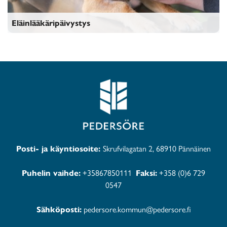
Eläinlääkäripäivystys
Eläinlääkäripäivystys
Posti- ja käyntiosoite:
Skrufvilagatan 2, 68910 Pännäinen
Puhelin vaihde:
+35867850111
Faksi:
+358 (0)6 729
0547
Sähköposti:
pedersore.kommun@pedersore.fi