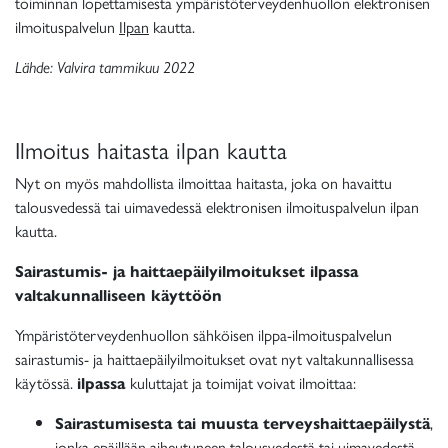
toiminnan lopettamisesta ympäristöterveydenhuollon elektronisen
ilmoituspalvelun
Ilpan
kautta.
Lähde: Valvira tammikuu 2022
Ilmoitus haitasta ilpan kautta
Nyt on myös mahdollista ilmoittaa haitasta, joka on havaittu
talousvedessä tai uimavedessä elektronisen ilmoituspalvelun ilpan
kautta.
Sairastumis- ja haittaepäilyilmoitukset ilpassa
valtakunnalliseen käyttöön
Ympäristöterveydenhuollon sähköisen ilppa-ilmoituspalvelun
sairastumis- ja haittaepäilyilmoitukset ovat nyt valtakunnallisessa
käytössä.
ilpassa
kuluttajat ja toimijat voivat ilmoittaa:
Sairastumisesta tai muusta terveyshaittaepäilystä
,
jonka epäillään aiheutuneen talousvedestä tai uimavedestä.