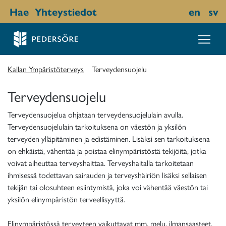
Hae
Yhteystiedot
en
sv
Kallan Ympäristöterveys
Terveydensuojelu
Terveydensuojelu
Terveydensuojelua ohjataan terveydensuojelulain avulla.
Terveydensuojelulain tarkoituksena on väestön ja yksilön
terveyden ylläpitäminen ja edistäminen. Lisäksi sen tarkoituksena
on ehkäistä, vähentää ja poistaa elinympäristöstä tekijöitä, jotka
voivat aiheuttaa terveyshaittaa. Terveyshaitalla tarkoitetaan
ihmisessä todettavan sairauden ja terveyshäiriön lisäksi sellaisen
tekijän tai olosuhteen esiintymistä, joka voi vähentää väestön tai
yksilön elinympäristön terveellisyyttä.
Elinympäristössä terveyteen vaikuttavat mm. melu, ilmansaasteet,