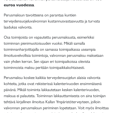
euroa vuodessa
.
Perusmaksun tavoitteena on parantaa kuntien
terveydensuojeluvalvonnan kustannusvastaavuutta ja turvata
laadukas valvonta.
Osa toimijoista on vapautettu perusmaksusta, esimerkiksi
toiminnan pienimuotoisuuden vuoksi. Mikäli samalla
toiminnanharjoittajalla on samassa toimipaikassa useampia
ilmoitusvelvollisia toimintoja, valvonnan perusmaksu maksetaan
vain yhden kerran. Sen sijaan eri toimipaikoissa olevista
toiminnoista maksu peritään toimipaikkakohtaisesti.
Perusmaksu koskee kaikkia terveydensuojelun alaisia valvonta
kohteita, jotka ovat rekisterissä kalenterivuoden ensimmäisenä
päivänä. Mikäli toiminta lakkautetaan kesken kalenterivuoden,
maksua ei palauteta. Toiminnan lakkauttamisesta on aina toimijan
tehtävä kirjallinen ilmoitus Kallan Ympäristöterveyteen, jolloin
valvonnan perusmaksun periminen lopetetaan. Voit myös ilmoittaa