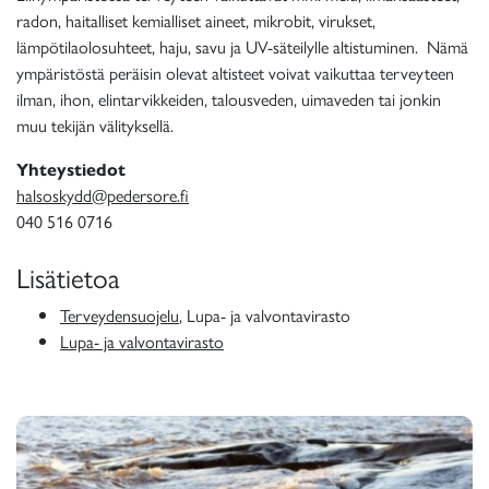
radon, haitalliset kemialliset aineet, mikrobit, virukset,
lämpötilaolosuhteet, haju, savu ja UV-säteilylle altistuminen. Nämä
ympäristöstä peräisin olevat altisteet voivat vaikuttaa terveyteen
ilman, ihon, elintarvikkeiden, talousveden, uimaveden tai jonkin
muu tekijän välityksellä.
Yhteystiedot
halsoskydd@pedersore.fi
040 516 0716
Lisätietoa
Terveydensuojelu
, Lupa- ja valvontavirasto
Lupa- ja valvontavirasto