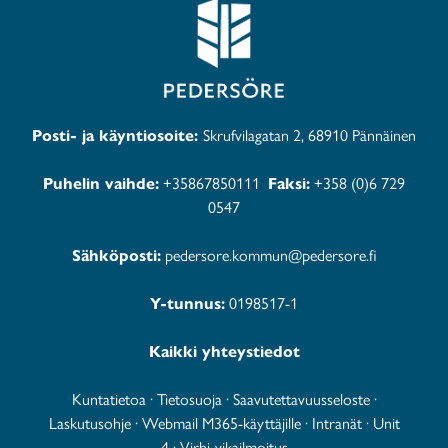
Posti- ja käyntiosoite:
Skrufvilagatan 2, 68910 Pännäinen
Puhelin vaihde:
+35867850111
Faksi:
+358 (0)6 729
0547
Sähköposti:
pedersore.kommun@pedersore.fi
Y-tunnus:
0198517-1
Kaikki yhteystiedot
Kuntatietoa
·
Tietosuoja
·
Saavutettavuusseloste
·
Laskutusohje
·
Webmail M365-käyttäjille
·
Intranät
·
Unit
4
·
Virhi-vikailmoitus