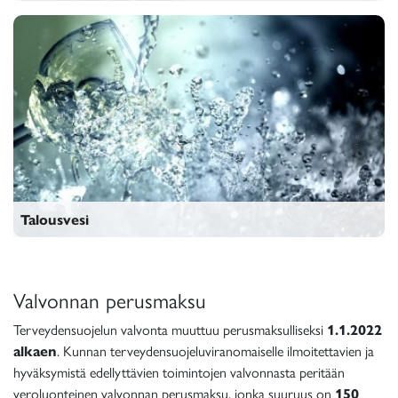
Asumisterveys
Talousvesi
Talousvesi
Valvonnan perusmaksu
Terveydensuojelun valvonta muuttuu perusmaksulliseksi
1.1.2022
alkaen
. Kunnan terveydensuojeluviranomaiselle ilmoitettavien ja
hyväksymistä edellyttävien toimintojen valvonnasta peritään
veroluonteinen valvonnan perusmaksu, jonka suuruus on
150