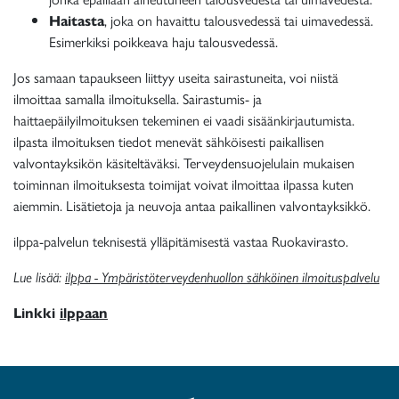
Haitasta
, joka on havaittu talousvedessä tai uimavedessä.
Esimerkiksi poikkeava haju talousvedessä.
Jos samaan tapaukseen liittyy useita sairastuneita, voi niistä
ilmoittaa samalla ilmoituksella. Sairastumis- ja
haittaepäilyilmoituksen tekeminen ei vaadi sisäänkirjautumista.
ilpasta ilmoituksen tiedot menevät sähköisesti paikallisen
valvontayksikön käsiteltäväksi. Terveydensuojelulain mukaisen
toiminnan ilmoituksesta toimijat voivat ilmoittaa ilpassa kuten
aiemmin. Lisätietoja ja neuvoja antaa paikallinen valvontayksikkö.
ilppa-palvelun teknisestä ylläpitämisestä vastaa Ruokavirasto.
Lue lisää:
ilppa - Ympäristöterveydenhuollon sähköinen ilmoituspalvelu
Linkki
ilppaan