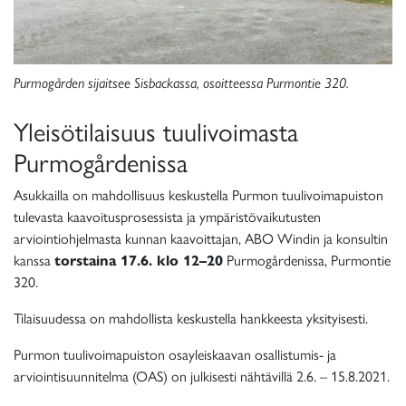
Purmogården sijaitsee Sisbackassa, osoitteessa
Purmontie 320.
Yleisötilaisuus tuulivoimasta
Purmogårdenissa
Asukkailla on mahdollisuus keskustella Purmon tuulivoimapuiston
tulevasta kaavoitusprosessista ja ympäristövaikutusten
arviointiohjelmasta kunnan kaavoittajan, ABO Windin ja konsultin
kanssa
torstaina 17.6. klo 12–20
Purmogårdenissa, Purmontie
320.
Tilaisuudessa on mahdollista keskustella hankkeesta yksityisesti.
Purmon tuulivoimapuiston osayleiskaavan osallistumis- ja
arviointisuunnitelma (OAS) on julkisesti nähtävillä 2.6. – 15.8.2021.