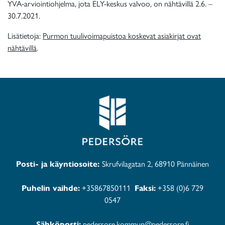
YVA-arviointiohjelma, jota ELY-keskus valvoo, on nähtävillä 2.6. –
30.7.2021.
Lisätietoja:
Purmon tuulivoimapuistoa koskevat asiakirjat ovat
nähtävillä
.
Posti- ja käyntiosoite:
Skrufvilagatan 2, 68910 Pännäinen
Puhelin vaihde:
+35867850111
Faksi:
+358 (0)6 729
0547
Sähköposti:
pedersore.kommun@pedersore.fi