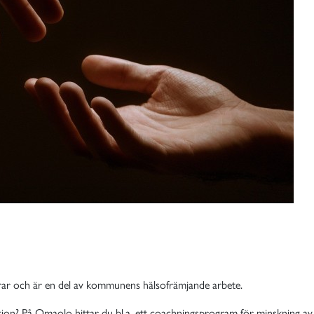
ldrar och är en del av kommunens hälsofrämjande arbete.
ion? På Omaolo hittar du bl.a. ett coachningsprogram för minskning 