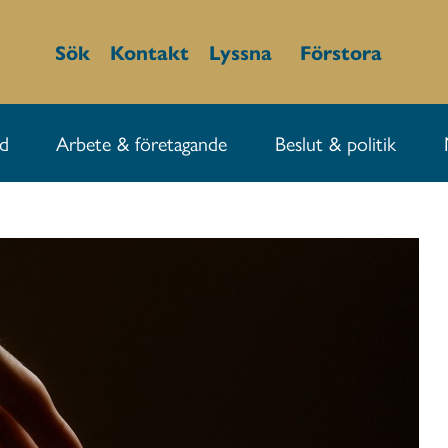
Sök
Kontakt
Lyssna
Förstora
id
Arbete & företagande
Beslut & politik