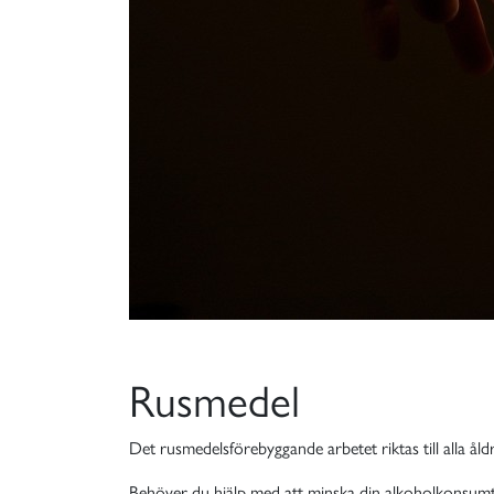
Rusmedel
Det rusmedelsförebyggande arbetet riktas till alla å
Behöver du hjälp med att minska din alkoholkonsumt