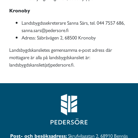
Kronoby
Landsbygdssekreterare Sanna Särs, tel. 044 7557 686,
sanna.sars@pedersore.fi
Adress: Säbråvägen 2, 68500 Kronoby
Landsbygdskanslietes gemensamma e-post adress där
mottagare är alla på landsbygdskansliet är:
landsbygdskansliet(at)pedersore.fi.
Post- och besöksadress:
Skrufvilagatan 2, 68910 Bennäs