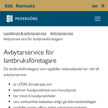
Sök
Kontakt
en
fi
Landsbygd & avbytarservice
Avbytarservice
Avbytarservice för lantbruksföretagare
Avbytarservice för
lantbruksföretagare
De lantbruksföretagare som uppfyller nedanstående har rätt till
avbytarservice:
är LFÖPL-försäkrade och
bedriver husdjursskötsel som huvudsyssla
har minst 6 husdjursenheter
vars verksamhet beskattas enligt gårdsbruksskattelagen
uppfyller övriga villkor enligt avbytarservicelagen