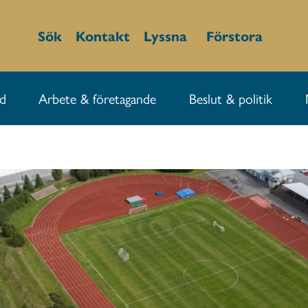
Sök
Kontakt
Lyssna
Förstora
id
Arbete & företagande
Beslut & politik