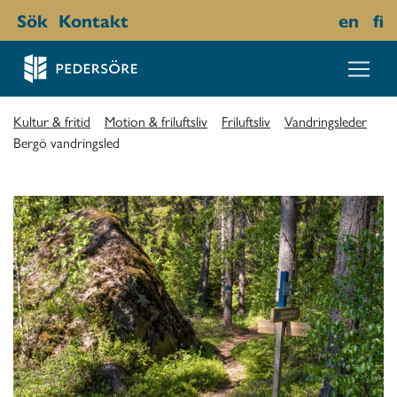
Sök
Kontakt
en
fi
Kultur & fritid
Motion & friluftsliv
Friluftsliv
Vandringsleder
Bergö vandringsled