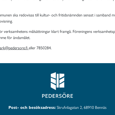
munen ska redovisas till kultur- och fritidsnämnden senast i samband m
visning.
 verksamhetens målsättningar klart framgå. Föreningens verksamhetspl
rymme för ändamålet.
mark@
pedersore.f
eller 7850284.
Post- och besöksadress:
Skrufvilagatan 2, 68910 Bennäs