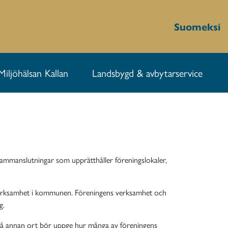
Suomeksi
Miljöhälsan Kallan
Landsbygd & avbytarservice
 samma
nslutningar som upprätthåller föreningslokaler,
 verksamhet i kommunen. Föreningens verksamhet och
g.
 på annan ort bör uppge hur många av föreningens