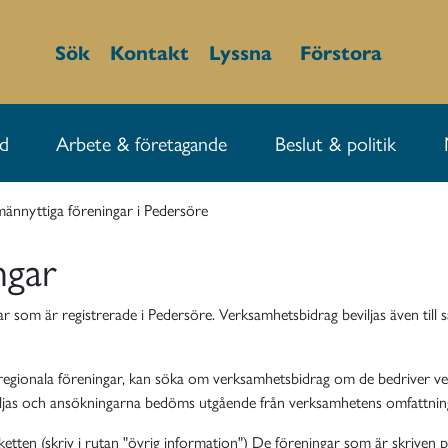
Sök
Kontakt
Lyssna
Förstora
id
Arbete & företagande
Beslut & politik
männyttiga föreningar i Pedersöre
ngar
gar som är registrerade i Pedersöre.
Verksamhetsbidrag beviljas även till
 regionala föreningar, kan söka om verksamhetsbidrag om de bedriver
iljas och ansökningarna bedöms utgående från verksamhetens omfattnin
tten (skriv i rutan "övrig information") De föreningar som är skriven