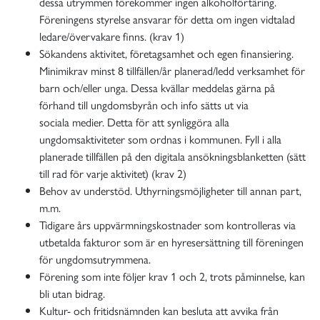
dessa utrymmen förekommer ingen alkoholförtäring.
Föreningens styrelse ansvarar för detta om ingen vidtalad
ledare/övervakare finns. (krav 1)
Sökandens aktivitet, företagsamhet och egen finansiering.
Minimikrav minst 8 tillfällen/år planerad/ledd verksamhet för
barn och/eller unga. Dessa kvällar meddelas gärna på
förhand till ungdomsbyrån och info sätts ut via
sociala medier. Detta för att synliggöra alla
ungdomsaktiviteter som ordnas i kommunen. Fyll i alla
planerade tillfällen på den digitala ansökningsblanketten (sätt
till rad för varje aktivitet) (krav 2)
Behov av understöd. Uthyrningsmöjligheter till annan part,
m.m.
Tidigare års uppvärmningskostnader som kontrolleras via
utbetalda fakturor som är en hyresersättning till föreningen
för ungdomsutrymmena.
Förening som inte följer krav 1 och 2, trots påminnelse, kan
bli utan bidrag.
Kultur- och fritidsnämnden kan besluta att avvika från