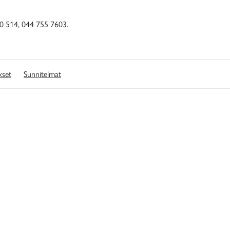
50 514, 044 755 7603.
kset
Sunnitelmat