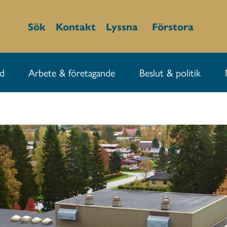
Sök
Kontakt
Lyssna
Förstora
id
Arbete & företagande
Beslut & politik