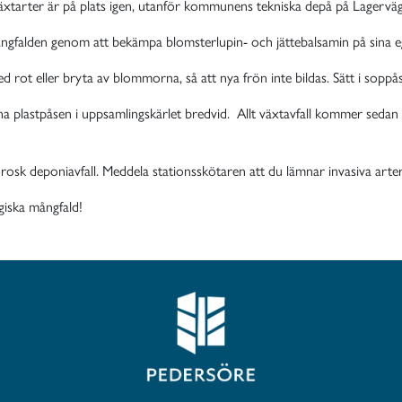
växtarter är på plats igen, utanför kommunens tekniska depå på Lagervägen
ngfalden genom att bekämpa blomsterlupin- och jättebalsamin på sina egn
ot eller bryta av blommorna, så att nya frön inte bildas. Sätt i soppå
 plastpåsen i uppsamlingskärlet bredvid. Allt växtavfall kommer sedan at
orosk deponiavfall. Meddela stationsskötaren att du lämnar invasiva arter
ogiska mångfald!