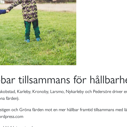
bar tillsammans för hållbarh
akobstad, Karleby, Kronoby, Larsmo, Nykarleby och Pedersöre driver en
na färden).
tigen och Gröna färden mot en mer hållbar framtid tillsammans med lärare
wordpress.com