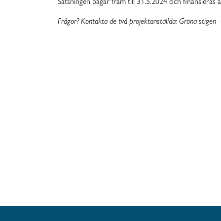
Satsningen pågår fram till 31.5.2024 och finansieras a
Frågor? Kontakta de två projektanställda: Gröna stigen 