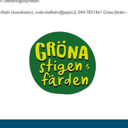
v Utbildningsstyrelsen.
- Malin (koordinator), malin.lindholm@jeppis.fi, 044-7851461 Gröna färden 