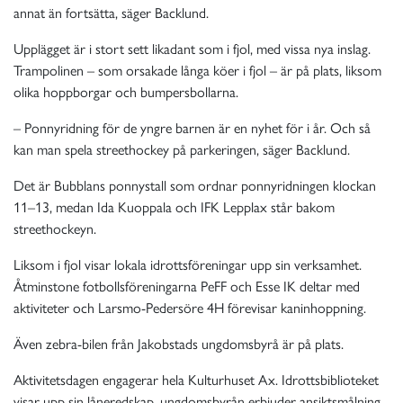
annat än fortsätta, säger Backlund.
Upplägget är i stort sett likadant som i fjol, med vissa nya inslag.
Trampolinen – som orsakade långa köer i fjol – är på plats, liksom
olika hoppborgar och bumpersbollarna.
– Ponnyridning för de yngre barnen är en nyhet för i år. Och så
kan man spela streethockey på parkeringen, säger Backlund.
Det är Bubblans ponnystall som ordnar ponnyridningen klockan
11–13, medan Ida Kuoppala och IFK Lepplax står bakom
streethockeyn.
Liksom i fjol visar lokala idrottsföreningar upp sin verksamhet.
Åtminstone fotbollsföreningarna PeFF och Esse IK deltar med
aktiviteter och Larsmo-Pedersöre 4H förevisar kaninhoppning.
Även zebra-bilen från Jakobstads ungdomsbyrå är på plats.
Aktivitetsdagen engagerar hela Kulturhuset Ax. Idrottsbiblioteket
visar upp sin låneredskap, ungdomsbyrån erbjuder ansiktsmålning