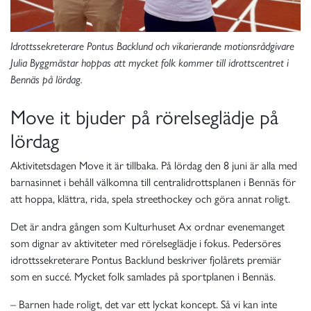
Idrottssekreterare Pontus Backlund och vikarierande motionsrådgivare
Julia Byggmästar hoppas att mycket folk kommer till idrottscentret i
Bennäs på lördag.
Move it bjuder på rörelseglädje på
lördag
Aktivitetsdagen Move it är tillbaka. På lördag den 8 juni är alla med
barnasinnet i behåll välkomna till centralidrottsplanen i Bennäs för
att hoppa, klättra, rida, spela streethockey och göra annat roligt.
Det är andra gången som Kulturhuset Ax ordnar evenemanget
som dignar av aktiviteter med rörelseglädje i fokus. Pedersöres
idrottssekreterare Pontus Backlund beskriver fjolårets premiär
som en succé. Mycket folk samlades på sportplanen i Bennäs.
– Barnen hade roligt, det var ett lyckat koncept. Så vi kan inte