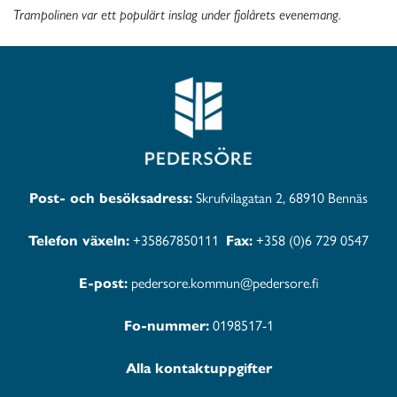
Trampolinen var ett populärt inslag under fjolårets evenemang.
Post- och besöksadress:
Skrufvilagatan 2, 68910 Bennäs
Telefon växeln:
+35867850111
Fax:
+358 (0)6 729 0547
E-post:
pedersore.kommun@pedersore.fi
Fo-nummer:
0198517-1
Alla kontaktuppgifter