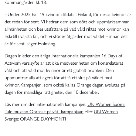
kommungården kl. 18.
–
Under 2025 har 19 kvinnor dödats i Finland, för dessa kvinnor är
det redan för sent. Vi hedrar dem som dött och uppmärksammar
allmänheten och beslutsfattare på vad våld riktat mot kvinnor kan
leda till
i värsta fall
, och vi stöder åtgärder mot våldet – innan det
är för sent, säger Holmäng.
Dagen inleder den årliga internationella kampanjen 16 Days of
Activism vars
syfte är att öka medvetenheten om könsrelaterat
våld och att våld mot kvinnor är ett globalt problem. Den
uppmuntrar alla att agera för att få ett slut på våldet mot
kvinnor.
Kampanjen, som också kallas Orange dagar, avslutas på
dagen för mänskliga rättigheter, den 10 december.
Läs mer om den internationella kampanjen:
UN Women Suomi:
Tule mukaan Oranssit päivät -kampanjaan
eller
UN Women
Sverige:
ORANGE DAY/MONTH