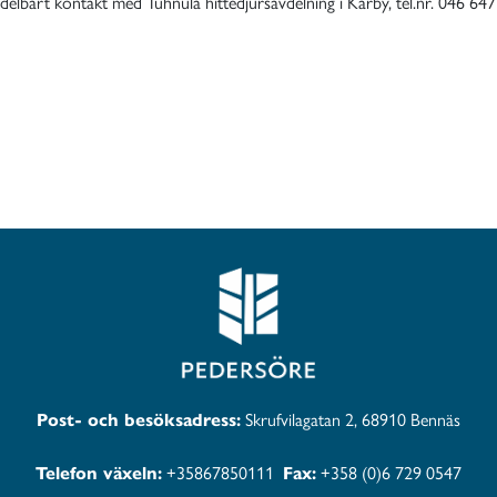
elbart kontakt med Tuhnula hittedjursavdelning i Karby, tel.nr. 046 64
Post- och besöksadress:
Skrufvilagatan 2, 68910 Bennäs
Telefon växeln:
+35867850111
Fax:
+358 (0)6 729 0547