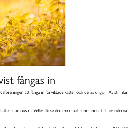
ist fångas in
öreningen att fånga in förvildade katter och deras ungar i Åvist. Infångn
na katter inomhus och/eller förse dem med halsband under tidsperiodern