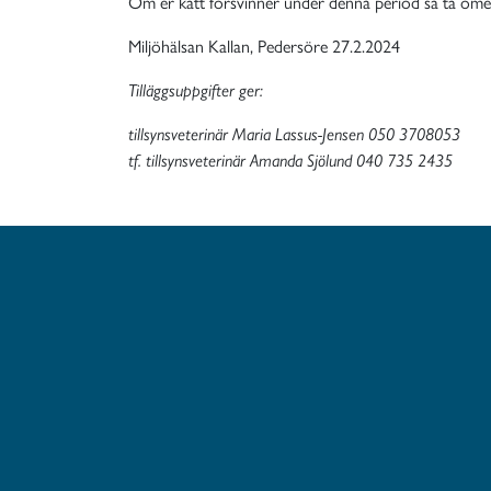
Om er katt försvinner under denna period så ta omed
Miljöhälsan Kallan, Pedersöre 27.2.2024
Tilläggsuppgifter ger:
tillsynsveterinär Maria Lassus-Jensen 050 3708053
tf. tillsynsveterinär Amanda Sjölund 040 735 2435