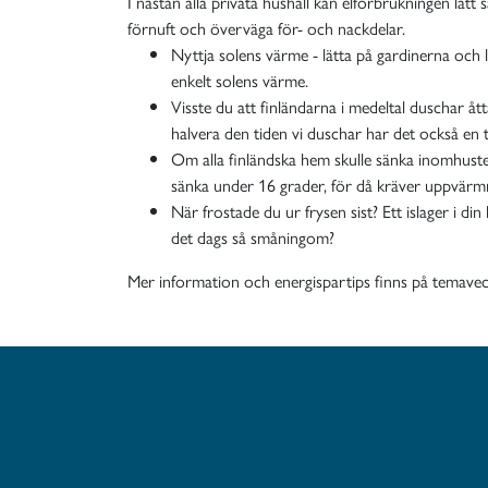
I nästan alla privata hushåll kan elförbrukningen lät
förnuft och överväga för- och nackdelar.
Nyttja solens värme - lätta på gardinerna och
enkelt solens värme.
Visste du att finländarna i medeltal duschar ått
halvera den tiden vi duschar har det också en tyd
Om alla finländska hem skulle sänka inomhuste
sänka under 16 grader, för då kräver uppvärmn
När frostade du ur frysen sist? Ett islager i di
det dags så småningom?
Mer information och energispartips finns på temave