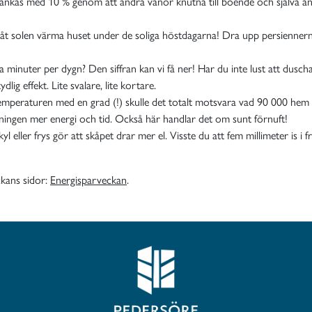
t sänkas med 10 % genom att ändra vanor knutna till boende och själva an
 låt solen värma huset under de soliga höstdagarna! Dra upp persienner
a minuter per dygn? Den siffran kan vi få ner! Har du inte lust att duscha
lig effekt. Lite svalare, lite kortare.
mperaturen med en grad (!) skulle det totalt motsvara vad 90 000 hem f
ingen mer energi och tid. Också här handlar det om sunt förnuft!
n kyl eller frys gör att skåpet drar mer el. Visste du att fem millimeter i
ckans sidor:
Energisparveckan
.