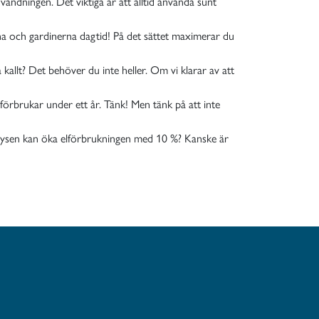
vändningen. Det viktiga är att alltid använda sunt
na och gardinerna dagtid! På det sättet maximerar du
 kallt? Det behöver du inte heller. Om vi klarar av att
örbrukar under ett år. Tänk! Men tänk på att inte
s i frysen kan öka elförbrukningen med 10 %? Kanske är