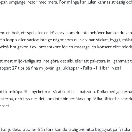
lappar, umgänge, resor med mera. För många kan julen kännas stressig och
.ex. en bok, ett spel eller en kökspryl som du inte behöver kanske du kan
ån loppis eller varför inte ge något som du själv har stickat, byggt, målat
kså bra gåvor, t.ex. presentkort för en massage, en konsert eller middag
et mest miljövänliga att inte göra det alls, eller att paketera in i gammal
lappar:
27 tips på fina miljövänliga julklappar - Falka - Hållbar livsstil
sök att inte köpa för mycket mat så att det blir matsvinn. Kolla med gä
esterna, och frys ner det som inte hinner ätas upp. Vilka rätter bruka
ordet.
r juldekorationer från förr kan du troligtvis hitta begagnat på fysiska 