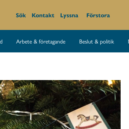
Sök
Kontakt
Lyssna
Förstora
id
Arbete & företagande
Beslut & politik