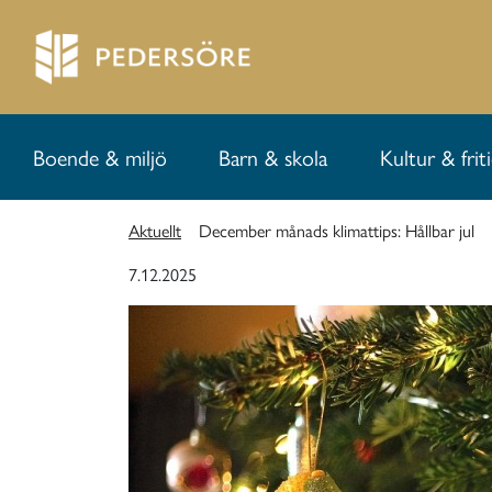
Boende & miljö
Barn & skola
Kultur & frit
Aktuellt
December månads klimattips: Hållbar jul
7.12.2025