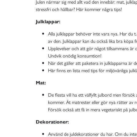
Julen närmar sig med allt vad den innebär: mat, julk
stressfri och hållbar? Här kommer några tips!
Julklappar:
Alla julklappar behöver inte vara nya. Har du t
av den. Julklappar kan du också lika bra köpa fr
Upplevelser och att gör något tillsammans är oc
Undvik onödig konsumtion!
När det gäller att paketera in julklapparna är d
Här finns en lista med tips för miljövänliga julk
Mat:
De flesta vill ha ett välfyllt julbord men för
kommer. Ät matrester eller gör nya rätter av r
Försök också att få in mera vegetariskt på julb
Dekorationer:
Använd de juldekorationer du har. Om du inte ha