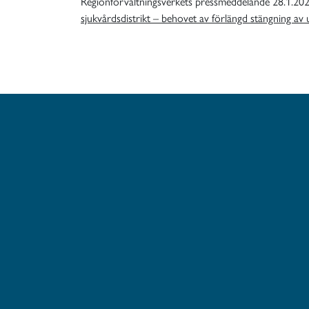
Regionförvaltningsverkets pressmeddelande
28.1.20
sjukvårdsdistrikt – behovet av förlängd stängning 