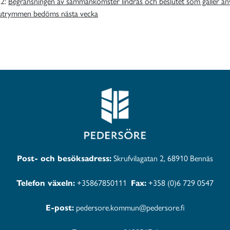
22
:
Begränsningen av sammankomster lindras och beslutet som gäller a
av utrymmen bedöms nästa vecka
Post- och besöksadress:
Skrufvilagatan 2, 68910 Bennäs
Telefon växeln:
+35867850111
Fax:
+358 (0)6 729 0547
E-post:
pedersore.kommun@pedersore.fi