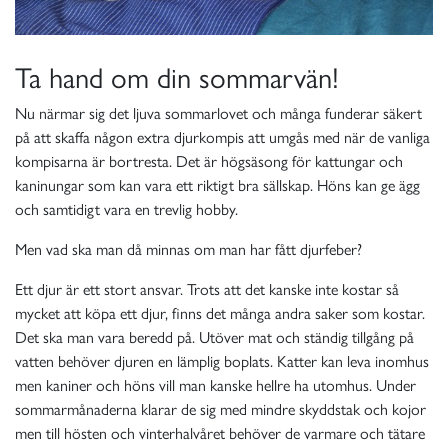
Ta hand om din sommarvän!
Nu närmar sig det ljuva sommarlovet och många funderar säkert
på att skaffa någon extra djurkompis att umgås med när de vanliga
kompisarna är bortresta. Det är högsäsong för kattungar och
kaninungar som kan vara ett riktigt bra sällskap. Höns kan ge ägg
och samtidigt vara en trevlig hobby.
Men vad ska man då minnas om man har fått djurfeber?
Ett djur är ett stort ansvar. Trots att det kanske inte kostar så
mycket att köpa ett djur, finns det många andra saker som kostar.
Det ska man vara beredd på. Utöver mat och ständig tillgång på
vatten behöver djuren en lämplig boplats. Katter kan leva inomhus
men kaniner och höns vill man kanske hellre ha utomhus. Under
sommarmånaderna klarar de sig med mindre skyddstak och kojor
men till hösten och vinterhalvåret behöver de varmare och tätare