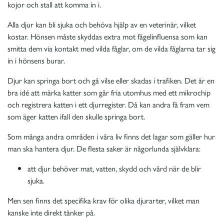
kojor och stall att komma in i.
Alla djur kan bli sjuka och behöva hjälp av en veterinär, vilket
kostar. Hönsen måste skyddas extra mot fågelinfluensa som kan
smitta dem via kontakt med vilda fåglar, om de vilda fåglarna tar sig
in i hönsens burar.
Djur kan springa bort och gå vilse eller skadas i trafiken. Det är en
bra idé att märka katter som går fria utomhus med ett mikrochip
och registrera katten i ett djurregister. Då kan andra få fram vem
som äger katten ifall den skulle springa bort.
Som många andra områden i våra liv finns det lagar som gäller hur
man ska hantera djur. De flesta saker är någorlunda självklara:
att djur behöver mat, vatten, skydd och vård när de blir
sjuka.
Men sen finns det specifika krav för olika djurarter, vilket man
kanske inte direkt tänker på.