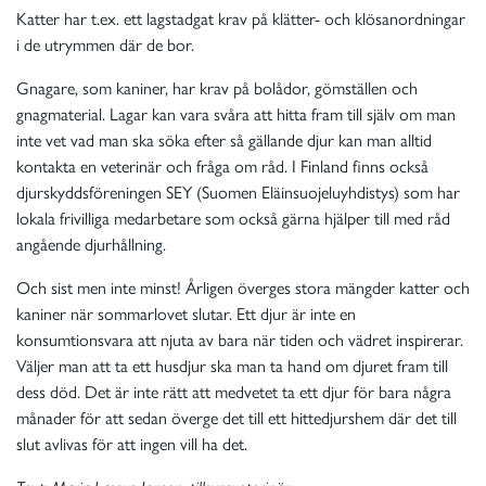
Katter har t.ex. ett lagstadgat krav på klätter- och klösanordningar
i de utrymmen där de bor.
Gnagare, som kaniner, har krav på bolådor, gömställen och
gnagmaterial. Lagar kan vara svåra att hitta fram till själv om man
inte vet vad man ska söka efter så gällande djur kan man alltid
kontakta en veterinär och fråga om råd. I Finland finns också
djurskyddsföreningen SEY (Suomen Eläinsuojeluyhdistys) som har
lokala frivilliga medarbetare som också gärna hjälper till med råd
angående djurhållning.
Och sist men inte minst! Årligen överges stora mängder katter och
kaniner när sommarlovet slutar. Ett djur är inte en
konsumtionsvara att njuta av bara när tiden och vädret inspirerar.
Väljer man att ta ett husdjur ska man ta hand om djuret fram till
dess död. Det är inte rätt att medvetet ta ett djur för bara några
månader för att sedan överge det till ett hittedjurshem där det till
slut avlivas för att ingen vill ha det.