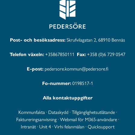
Post- och besöksadress:
Skrufvilagatan 2, 68910 Bennäs
Telefon växeln:
+35867850111
Fax:
+358 (0)6 729 0547
E-post:
pedersore.kommun@pedersore.fi
Fo-nummer:
0198517-1
Alla kontaktuppgifter
Kommunfakta
·
Dataskydd
·
Tillgänglighetsutlåtande
·
Faktureringsanvisning
·
Webmail för M365-användare
·
Intranät
·
Unit 4
·
Virhi felanmälan
·
Quicksupport