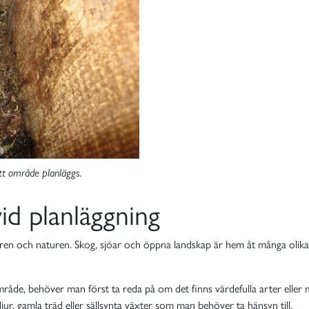
tt område planläggs.
id planläggning
ren och naturen. Skog, sjöar och öppna landskap är hem åt många olika 
område, behöver man först ta reda på om det finns värdefulla arter ell
r, gamla träd eller sällsynta växter som man behöver ta hänsyn till.