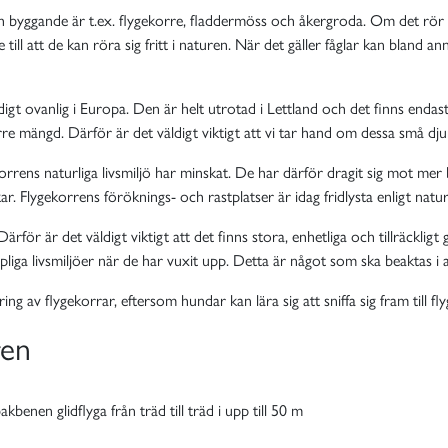
ch byggande är t.ex. flygekorre, fladdermöss och åkergroda. Om det rör
ill att de kan röra sig fritt i naturen. När det gäller fåglar kan bland a
igt ovanlig i Europa. Den är helt utrotad i Lettland och det finns endast l
rre mängd. Därför är det väldigt viktigt att vi tar hand om dessa små dju
korrens naturliga livsmiljö har minskat. De har därför dragit sig mot me
ar. Flygekorrens föröknings- och rastplatser är idag fridlysta enligt natu
Därför är det väldigt viktigt att det finns stora, enhetliga och tillräckl
iga livsmiljöer när de har vuxit upp. Detta är något som ska beaktas i al
ing av flygekorrar, eftersom hundar kan lära sig att sniffa sig fram till 
ren
enen glidflyga från träd till träd i upp till 50 m