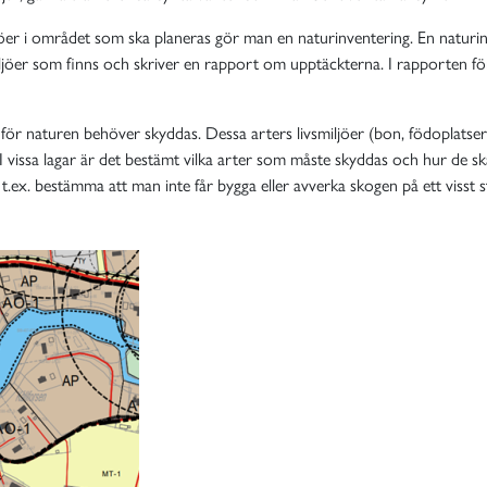
iljöer i området som ska planeras gör man en naturinventering. En naturi
 miljöer som finns och skriver en rapport om upptäckterna. I rapporten fö
a för naturen behöver skyddas. Dessa arters livsmiljöer (bon, födoplatse
. I vissa lagar är det bestämt vilka arter som måste skyddas och hur de 
ex. bestämma att man inte får bygga eller avverka skogen på ett visst stä