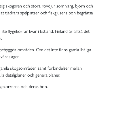
 sig skogsren och stora rovdjur som varg, björn och
nnat tjädrars spelplatser och fiskgjusens bon begränsa
ite flygekorrar kvar i Estland. Finland är alltså det
r.
r bebyggda områden. Om det inte finns gamla ihåliga
rvårdslagen.
igt gamla skogsområden samt förbindelser mellan
la detaljplaner och generalplaner.
flygekorrarna och deras bon.