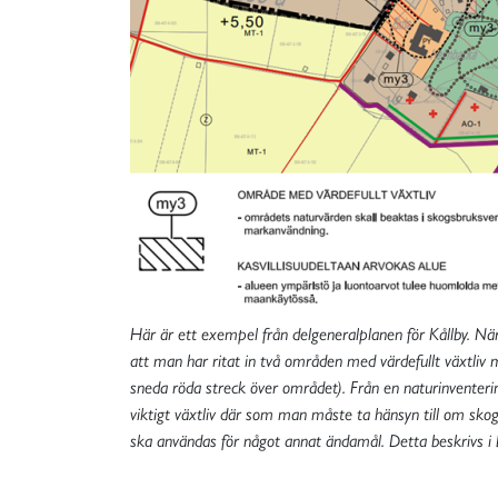
Här är ett exempel från delgeneralplanen för Kållby. Nä
att man har ritat in två områden med värdefullt växtli
sneda röda streck över området). Från en naturinventeri
viktigt växtliv där som man måste ta hänsyn till om sk
ska användas för något annat ändamål. Detta beskrivs i