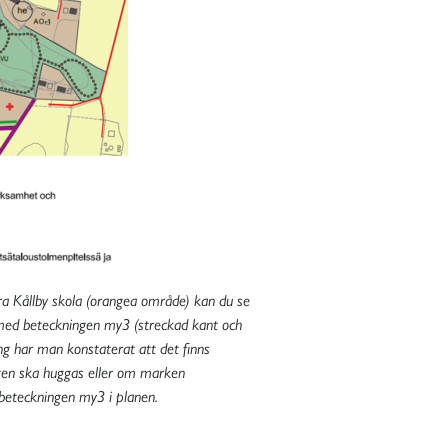
ra Kållby skola (orangea område) kan du se
v med beteckningen my3 (streckad kant och
ng har man konstaterat att det finns
ogen ska huggas eller om marken
 beteckningen my3 i planen.