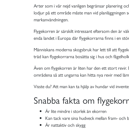
Arter som i vår nejd vanligen begränsar planering o
lodjur på ett område måste man vid planläggningen se t
markanvändningen.
Flygekorren är särskilt intressant eftersom den är väld
enda landet i Europa där flygekorrarna finns i en stö
Människans moderna skogsbruk har lett till att flyge
träd kan flygekorrarna bosätta sig i hus och fågelholk
Även om flygekorren är liten har den ett stort revir. 
områdena så att ungarna kan hitta nya revir med lämpl
Visste du? Att man kan ta hjälp av hundar vid inventer
Snabba fakta om flygekor
Är lite mindre i storlek än ekorren
Kan tack vare sina hudveck mellan fram- och bakb
Är nattaktiv och skygg