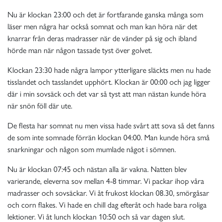
Nu är klockan 23:00 och det är fortfarande ganska många som
läser men några har också somnat och man kan höra när det
knarrar från deras madrasser när de vänder på sig och ibland
hörde man när någon tassade tyst över golvet.
Klockan 23:30 hade några lampor ytterligare släckts men nu hade
tisslandet och tasslandet upphört. Klockan är 00:00 och jag ligger
där i min sovsäck och det var så tyst att man nästan kunde höra
när snön föll där ute.
De flesta har somnat nu men vissa hade svårt att sova så det fanns
de som inte somnade förrän klockan 04:00. Man kunde höra små
snarkningar och någon som mumlade något i sömnen.
Nu är klockan 07:45 och nästan alla är vakna. Natten blev
varierande, eleverna sov mellan 4-8 timmar. Vi packar ihop våra
madrasser och sovsäckar. Vi åt frukost klockan 08.30, smörgåsar
och corn flakes. Vi hade en chill dag efteråt och hade bara roliga
lektioner. Vi åt lunch klockan 10:50 och så var dagen slut.