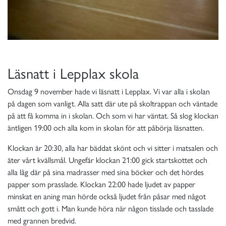
Läsnatt i Lepplax skola
Onsdag 9 november hade vi läsnatt i Lepplax. Vi var alla i skolan
på dagen som vanligt. Alla satt där ute på skoltrappan och väntade
på att få komma in i skolan. Och som vi har väntat. Så slog klockan
äntligen 19:00 och alla kom in skolan för att påbörja läsnatten.
Klockan är 20:30, alla har bäddat skönt och vi sitter i matsalen och
äter vårt kvällsmål. Ungefär klockan 21:00 gick startskottet och
alla låg där på sina madrasser med sina böcker och det hördes
papper som prasslade. Klockan 22:00 hade ljudet av papper
minskat en aning man hörde också ljudet från påsar med något
smått och gott i. Man kunde höra när någon tisslade och tasslade
med grannen bredvid.