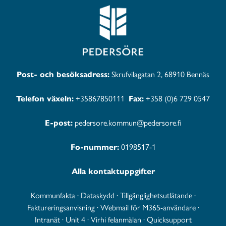
Post- och besöksadress:
Skrufvilagatan 2, 68910 Bennäs
Telefon växeln:
+35867850111
Fax:
+358 (0)6 729 0547
E-post:
pedersore.kommun@pedersore.fi
Fo-nummer:
0198517-1
Alla kontaktuppgifter
Kommunfakta
·
Dataskydd
·
Tillgänglighetsutlåtande
·
Faktureringsanvisning
·
Webmail för M365-användare
·
Intranät
·
Unit 4
·
Virhi felanmälan
·
Quicksupport