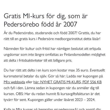
Gratis MI-kurs för dig, som är
Pedersörebo född år 2007
Är du Pedersörebo, studerande och född 2007? Grattis, du har
rätt till en gratis kurs i Pedersöre medborgarinstitut detta läsår!
Nämnden för kultur och fritid har nämligen beslutat att erbjuda
ungdomar som inte längre omfattas av Finlandsmodellen möjlighet
att delta i fritidsaktiviteter till ett billigare pris.
Du har rätt att delta i en kurs som kostar max 35 euro. Eventuellt
kursmaterial betalar du själv. Gör så här: Ladda ner kupongen på
MI:s webbsida
eller
här: NYHET GRATIS MI-KURS, PDF 556 KB
och fyll i den. Lämna sedan in kupongen när du anmäler dig till
kursen. OBS: Har du redan hunnit få kursavgiftsfakturan är det
tyvärr för sent. Kupongen gäller under läsåret 2023 – 2024.
Kolla in MI:s kurser på hemsidan
mi.pedersore.fi/
och anmäl där