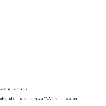
kevat sähkönsiirtoa.
voimapuiston kaavaluonnos ja YVA-kuvaus asetetaan