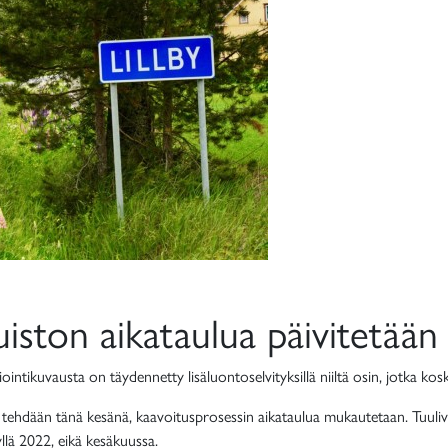
iston aikataulu
a
päivitetään
tikuvausta on täydennetty lisäluontoselvityksillä niiltä osin, jotka kos
 tehdään tänä kesänä, kaavoitusprosessin aikataulua mukautetaan.
Tuuli
llä 2022, eikä kesäkuussa.