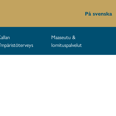
På svenska
Kallan
Maaseutu &
Ympäristöterveys
lomituspalvelut