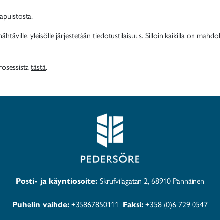
apuistosta.
täville, yleisölle järjestetään tiedotustilaisuus. Silloin kaikilla on mah
rosessista
tästä
.
Posti- ja käyntiosoite:
Skrufvilagatan 2, 68910 Pännäinen
Puhelin vaihde:
+35867850111
Faksi:
+358 (0)6 729 0547