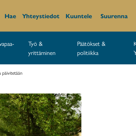
Hae
Yhteystiedot
Kuuntele
Suurenna
vapaa-
Työ &
Päätökset &
yrittäminen
politiikka
 päivitetään