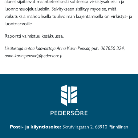
alueet sijaitsevat maantieteellisesti suhteessa virkistysalueisiin ja
luonnonsuojelualueisiin. Selvitykseen sisältyy myös se, mitä
vaikutuksia mahdollisella tuulivoiman laajentamisella on virkistys- ja
luontoarvoille.
Raportti valmistuu kesäkuussa.
Lisätietoja antaa kaavoittaja Anna-Karin Pensar, puh. 067850 324,
anna-karin.pensar@pedersore.fi.
Posti- ja käyntiosoite:
Skrufvilagatan 2, 68910 Pännäinen