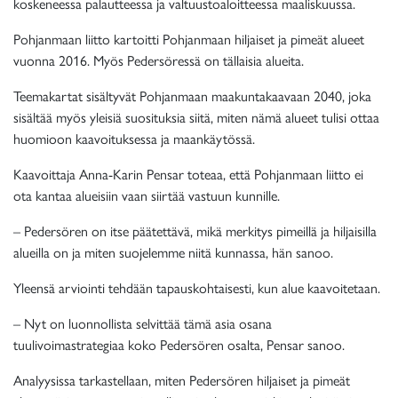
koskeneessa palautteessa ja valtuustoaloitteessa maaliskuussa.
Pohjanmaan liitto kartoitti Pohjanmaan hiljaiset ja pimeät alueet
vuonna 2016. Myös Pedersöressä on tällaisia alueita.
Teemakartat sisältyvät Pohjanmaan maakuntakaavaan 2040, joka
sisältää myös yleisiä suosituksia siitä, miten nämä alueet tulisi ottaa
huomioon kaavoituksessa ja maankäytössä.
Kaavoittaja Anna-Karin Pensar toteaa, että Pohjanmaan liitto ei
ota kantaa alueisiin vaan siirtää vastuun kunnille.
– Pedersören on itse päätettävä, mikä merkitys pimeillä ja hiljaisilla
alueilla on ja miten suojelemme niitä kunnassa, hän sanoo.
Yleensä arviointi tehdään tapauskohtaisesti, kun alue kaavoitetaan.
– Nyt on luonnollista selvittää tämä asia osana
tuulivoimastrategiaa koko Pedersören osalta, Pensar sanoo.
Analyysissa tarkastellaan, miten Pedersören hiljaiset ja pimeät