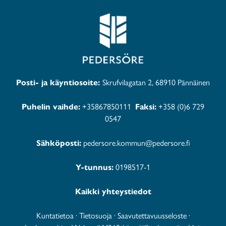
Posti- ja käyntiosoite:
Skrufvilagatan 2, 68910 Pännäinen
Puhelin vaihde:
+35867850111
Faksi:
+358 (0)6 729
0547
Sähköposti:
pedersore.kommun@pedersore.fi
Y-tunnus:
0198517-1
Kaikki yhteystiedot
Kuntatietoa
·
Tietosuoja
·
Saavutettavuusseloste
·