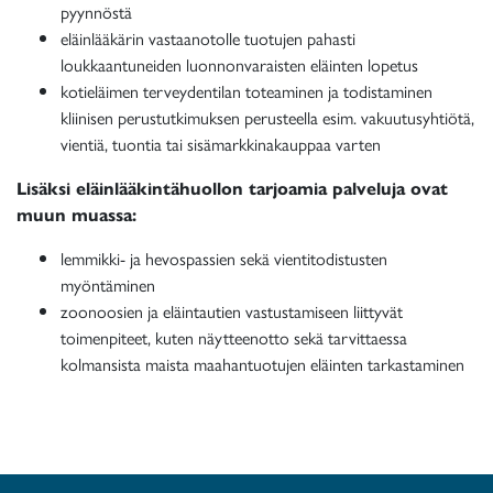
pyynnöstä
eläinlääkärin vastaanotolle tuotujen pahasti
loukkaantuneiden luonnonvaraisten eläinten lopetus
kotieläimen terveydentilan toteaminen ja todistaminen
kliinisen perustutkimuksen perusteella esim. vakuutusyhtiötä,
vientiä, tuontia tai sisämarkkinakauppaa varten
Lisäksi eläinlääkintähuollon tarjoamia palveluja ovat
muun muassa:
lemmikki- ja hevospassien sekä vientitodistusten
myöntäminen
zoonoosien ja eläintautien vastustamiseen liittyvät
toimenpiteet, kuten näytteenotto sekä tarvittaessa
kolmansista maista maahantuotujen eläinten tarkastaminen