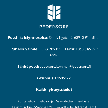
Posti- ja käyntiosoite:
Skrufvilagatan 2, 68910 Pännäinen
Puhelin vaihde:
+35867850111
Faksi:
+358 (0)6 729
0547
Sähköposti:
pedersore.kommun@pedersore.fi
Y-tunnus:
0198517-1
Kaikki yhteystiedot
Kuntatietoa
·
Tietosuoja
·
Saavutettavuusseloste
·
Laskutusohje
·
Webmail M365-käyttäjille
·
Intranät
·
Unit