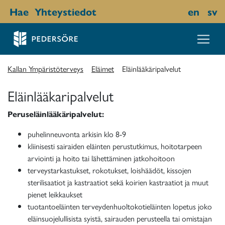
Hae
Yhteystiedot
en
sv
Kallan Ympäristöterveys
Eläimet
Eläinlääkäripalvelut
Eläinlääkaripalvelut
Peruseläinlääkäripalvelut:
puhelinneuvonta arkisin klo 8-9
kliinisesti sairaiden eläinten perustutkimus, hoitotarpeen
arviointi ja hoito tai lähettäminen jatkohoitoon
terveystarkastukset, rokotukset, loishäädöt, kissojen
sterilisaatiot ja kastraatiot sekä koirien kastraatiot ja muut
pienet leikkaukset
tuotantoeläinten terveydenhuoltokotieläinten lopetus joko
eläinsuojelullisista syistä, sairauden perusteella tai omistajan