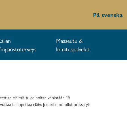
På svenska
Kallan
Maaseutu &
Ympäristöterveys
lomituspalvelut
otettuja eläimiä tulee hoitaa vähintään 15
taa tai lopettaa eläin. Jos eläin on ollut poissa yli