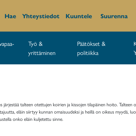
Hae
Yhteystiedot
Kuuntele
Suurenna
vapaa-
Työ &
Päätökset &
yrittäminen
politiikka
 järjestää talteen otettujen koirien ja kissojen tilapäinen hoito. Talteen 
uutta, eläin siirtyy kunnan omaisuudeksi ja heillä on oikeus myydä, luovut
stella onko eläin kuljetettu sinne.