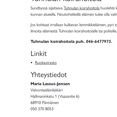
Sundbyssä sijaitseva
Tuhnulan koirahoitola
huolehtii 
kunnan alueella. Noutohetkellä eläimen tulee olla valmi
Jos kohtaat irrallaan kulkevan lemmikkieläimen, pyri e
ilmoita eläimestä Tuhnulan koirahoitolalle tai poliisille.
Tuhnulan koirahoitola puh.
046-6477975
.
Linkit
•
Ruokavirasto
Yhteystiedot
Maria Lassus-Jensen
Valvontaeläinlääkäri
Hallmaninkatu 1 (Vaasantie 6)
68910 Pännäinen
050 370 8053