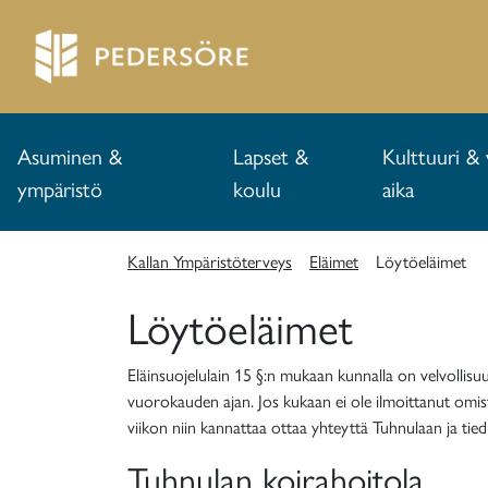
Asuminen &
Lapset &
Kulttuuri & 
ympäristö
koulu
aika
Kallan Ympäristöterveys
Eläimet
Löytöeläimet
Löytöeläimet
Eläinsuojelulain 15 §:n mukaan kunnalla on velvollisuus
vuorokauden ajan. Jos kukaan ei ole ilmoittanut omistaj
viikon niin kannattaa ottaa yhteyttä Tuhnulaan ja tiedu
Tuhnulan koirahoitola