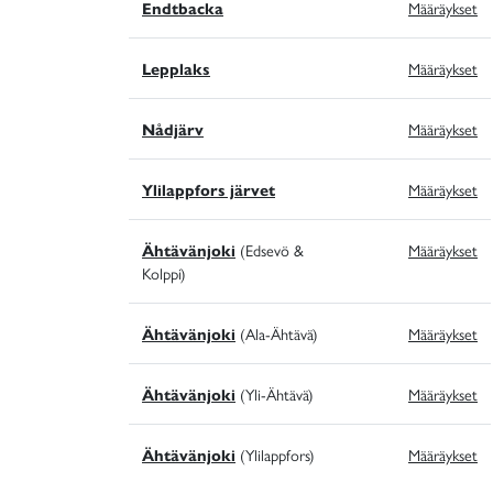
Endtbacka
Määräykset
Lepplaks
Määräykset
Nådjärv
Määräykset
Ylilappfors järvet
Määräykset
Ähtävänjoki
(Edsevö &
Määräykset
Kolppi)
Ähtävänjoki
(Ala-Ähtävä)
Määräykset
Ähtävänjoki
(Yli-Ähtävä)
Määräykset
Ähtävänjoki
(Ylilappfors)
Määräykset