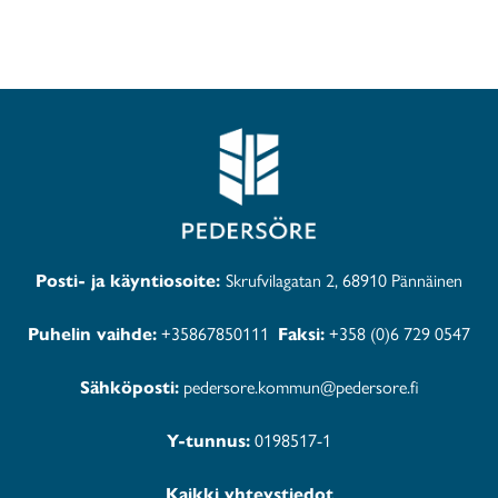
Posti- ja käyntiosoite:
Skrufvilagatan 2, 68910 Pännäinen
Puhelin vaihde:
+35867850111
Faksi:
+358 (0)6 729 0547
Sähköposti:
pedersore.kommun@pedersore.fi
Y-tunnus:
0198517-1
Kaikki yhteystiedot