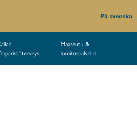
På svenska
Kallan
Maaseutu &
Ympäristöterveys
lomituspalvelut