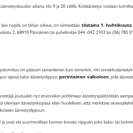
änestyskauden aikana, klo 9 ja 20 välillä. Kotiäänestys voidaan toimitta
 lain nojalla on tähän oikeus, on viimeistään
tiistaina 1. huhtikuut
ankatu 2, 68910 Pännäinen tai puhelimitse 044 -042 2103 tai (06) 785 0
ystoimitus on pääosin samanlainen kuin ennenkin, niin ennakkoäänestyks
pun sijasta kaksi äänestyslippua:
perinteinen valkoinen
, jolla äänes
änestäjä joutuukin nyt ensinnäkin pohtimaan äänestyspäätöstään aiemp
ksi olemaan äänestyskopissa siten huolellinen, että merkitsee aluevaal
koiseen äänestyslippuun.
a ovat siis suurimmillaan kunnan koosta riippuen joko kaksi- tai kolmi