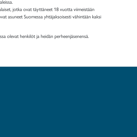
aleissa.
aiset, jotka ovat täyttäneet 18 vuotta viimeistään
ovat asuneet Suomessa yhtäjaksoisesti vähintään kaksi
sessa olevat henkilöt ja heidän perheenjäsenensä.