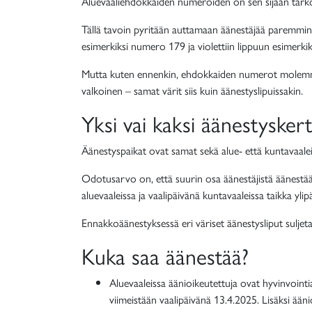
Aluevaaliehdokkaiden numeroiden on sen sijaan tarkoi
Tällä tavoin pyritään auttamaan äänestäjää paremmin
esimerkiksi numero 179 ja violettiin lippuun esimerk
Mutta kuten ennenkin, ehdokkaiden numerot molemmissa 
valkoinen – samat värit siis kuin äänestyslipuissakin.
Yksi vai kaksi äänestysker
Äänestyspaikat ovat samat sekä alue- että kuntavaaleill
Odotusarvo on, että suurin osa äänestäjistä äänestää
aluevaaleissa ja vaalipäivänä kuntavaaleissa taikka ylip
Ennakkoäänestyksessä eri väriset äänestysliput suljetaa
Kuka saa äänestää?
Aluevaaleissa äänioikeutettuja ovat hyvinvoint
viimeistään vaalipäivänä 13.4.2025. Lisäksi ää