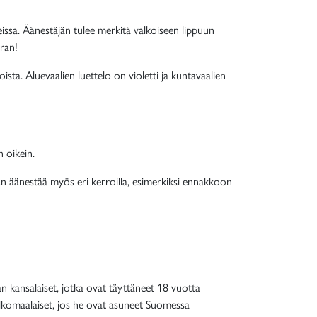
ssa. Äänestäjän tulee merkitä valkoiseen lippuun
rran!
ta. Aluevaalien luettelo on violetti ja kuntavaalien
n oikein.
an äänestää myös eri kerroilla, esimerkiksi ennakkoon
n kansalaiset, jotka ovat täyttäneet 18 vuotta
 ulkomaalaiset, jos he ovat asuneet Suomessa