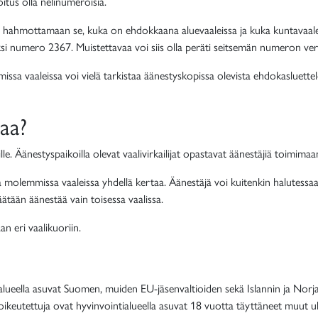
tus olla nelinumeroisia.
 hahmottamaan se, kuka on ehdokkaana aluevaaleissa ja kuka kuntavaalei
iksi numero 2367. Muistettavaa voi siis olla peräti seitsemän numeron ve
vaaleissa voi vielä tarkistaa äänestyskopissa olevista ehdokasluettelois
taa?
e. Äänestyspaikoilla olevat vaalivirkailijat opastavat äänestäjiä toimimaa
 molemmissa vaaleissa yhdellä kertaa. Äänestäjä voi kuitenkin halutessa
äätään äänestää vain toisessa vaalissa.
n eri vaalikuoriin.
ialueella asuvat Suomen, muiden EU-jäsenvaltioiden sekä Islannin ja Norja
nioikeutettuja ovat hyvinvointialueella asuvat 18 vuotta täyttäneet muut