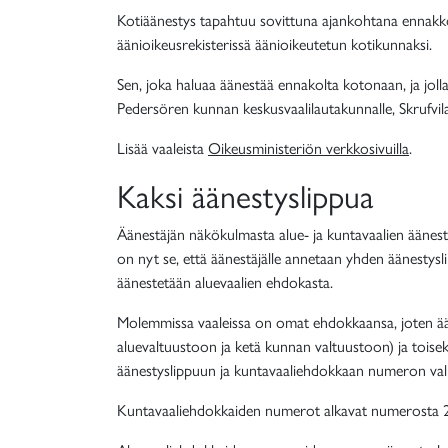
Kotiäänestys tapahtuu sovittuna ajankohtana ennakkoä
äänioikeusrekisterissä äänioikeutetun kotikunnaksi.
Sen, joka haluaa äänestää ennakolta kotonaan, ja jolla
Pedersören kunnan keskusvaalilautakunnalle, Skrufvil
Lisää vaaleista
Oikeusministeriön verkkosivuilla
.
Kaksi äänestyslippua
Äänestäjän näkökulmasta alue- ja kuntavaalien äänest
on nyt se, että äänestäjälle annetaan yhden äänestysli
äänestetään aluevaalien ehdokasta.
Molemmissa vaaleissa on omat ehdokkaansa, joten ä
aluevaltuustoon ja ketä kunnan valtuustoon) ja toise
äänestyslippuun ja kuntavaaliehdokkaan numeron val
Kuntavaaliehdokkaiden numerot alkavat numerosta 2 j