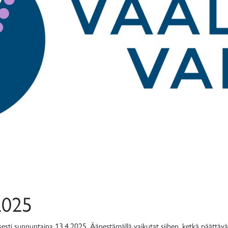
2025
esti sunnuntaina 13.4.2025. Äänestämällä vaikutat siihen, ketkä päättävät