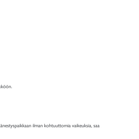
kköön.
oäänestyspaikkaan ilman kohtuuttomia vaikeuksia, saa