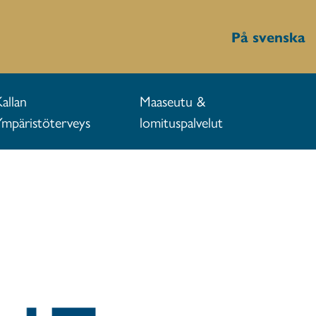
På svenska
Kallan
Maaseutu &
Ympäristöterveys
lomituspalvelut