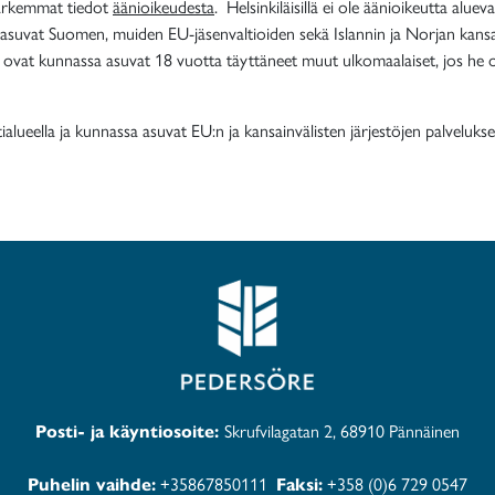
 tarkemmat tiedot
äänioikeudesta
. Helsinkiläisillä ei ole äänioikeutta alueva
asuvat Suomen, muiden EU-jäsenvaltioiden sekä Islannin ja Norjan kansal
ja ovat kunnassa asuvat 18 vuotta täyttäneet muut ulkomaalaiset, jos he 
tialueella ja kunnassa asuvat EU:n ja kansainvälisten järjestöjen palveluk
Posti- ja käyntiosoite:
Skrufvilagatan 2, 68910 Pännäinen
Puhelin vaihde:
+35867850111
Faksi:
+358 (0)6 729 0547