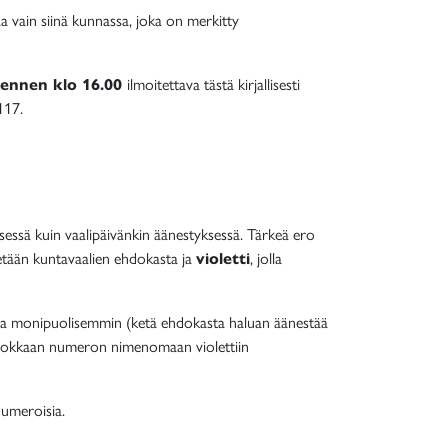
a vain siinä kunnassa, joka on merkitty
a ennen klo 16.00
ilmoitettava tästä kirjallisesti
117.
essä kuin vaalipäivänkin äänestyksessä. Tärkeä ero
tetään kuntavaalien ehdokasta ja
violetti
, jolla
aa monipuolisemmin (ketä ehdokasta haluan äänestää
iehdokkaan numeron nimenomaan violettiin
numeroisia.