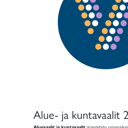
Alue- ja kuntavaalit 
Aluevaalit ja kuntavaalit
järjestetään samanaikais