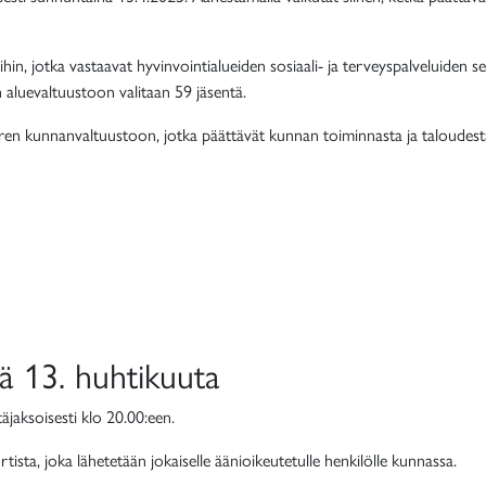
oihin, jotka vastaavat hyvinvointialueiden sosiaali- ja terveyspalveluiden
aluevaltuustoon valitaan 59 jäsentä.
ören kunnanvaltuustoon, jotka päättävät kunnan toiminnasta ja taloudes
ä 13. huhtikuuta
täjaksoisesti klo 20.00:een.
tista, joka lähetetään jokaiselle äänioikeutetulle henkilölle kunnassa.