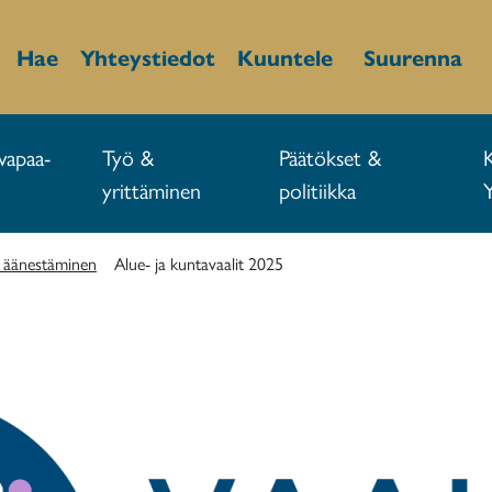
Hae
Yhteystiedot
Kuuntele
Suurenna
vapaa-
Työ &
Päätökset &
yrittäminen
politiikka
ja äänestäminen
Alue- ja kuntavaalit 2025