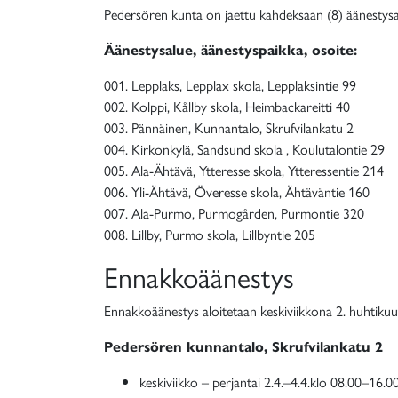
Pedersören kunta on jaettu kahdeksaan (8) äänestysa
Äänestysalue, äänestyspaikka, osoite:
001. Lepplaks, Lepplax skola, Lepplaksintie 99
002. Kolppi, Kållby skola, Heimbackareitti 40
003. Pännäinen, Kunnantalo, Skrufvilankatu 2
004. Kirkonkylä, Sandsund skola , Koulutalontie 29
005. Ala-Ähtävä, Ytteresse skola, Ytteressentie 214
006. Yli-Ähtävä, Överesse skola, Ähtäväntie 160
007. Ala-Purmo, Purmogården, Purmontie 320
008. Lillby, Purmo skola, Lillbyntie 205
Ennakkoäänestys
Ennakkoäänestys aloitetaan keskiviikkona 2. huhtikuu
Pedersören kunnantalo, Skrufvilankatu 2
keskiviikko – perjantai 2.4.–4.4.klo 08.00–16.0