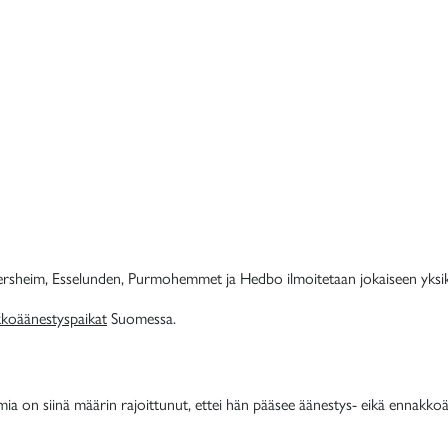
dersheim, Esselunden, Purmohemmet ja Hedbo ilmoitetaan jokaiseen yksi
akkoäänestyspaikat
Suomessa.
imia on siinä määrin rajoittunut, ettei hän pääsee äänestys- eikä ennakk