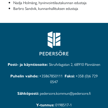
Nadja Holmäng, hyvinvointilautakunnan edustaja
Barbro Sandvik, kunnanhallituksen edustaja
Posti- ja käyntiosoite:
Skrufvilagatan 2, 68910 Pännäinen
Puhelin vaihde:
+35867850111
Faksi:
+358 (0)6 729
0547
Sähköposti:
pedersore.kommun@pedersore.fi
Y-tunnus:
0198517-1