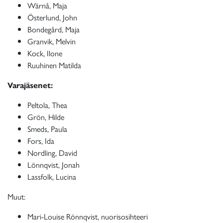
Wärnå, Maja
Österlund, John
Bondegård, Maja
Granvik, Melvin
Kock, Ilone
Ruuhinen Matilda
Varajäsenet:
Peltola, Thea
Grön, Hilde
Smeds, Paula
Fors, Ida
Nordling, David
Lönnqvist, Jonah
Lassfolk, Lucina
Muut:
Mari-Louise Rönnqvist, nuorisosihteeri