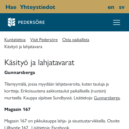
Hae
Yhteystiedot
en
sv
Kuntatietoa
Visit Pedersöre
Osta paikallista
Käsityö ja lahjatavara
Käsityö ja lahjatavarat
Gunnarsberga
Tilamyymälä, jossa myydään lahjatavaroita, kuten tauluja ja
kortteja. Erikoisuutena aakkostaulut paikallisella (ruotsin)
murteella. Kauppa sijaitsee Sundbyssä. Lisätietoja:
Gunnarsberga
.
Magasin 167
Magasin 167 on pikkukauppa lahja- ja sisustustarvikkeilla. Osoite
Lillbyntie 167. Lisätietoja:
Facebook
.