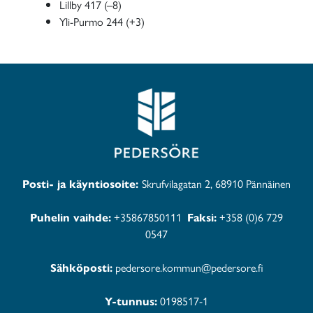
Lillby 417 (–8)
Yli-Purmo 244 (+3)
Posti- ja käyntiosoite:
Skrufvilagatan 2, 68910 Pännäinen
Puhelin vaihde:
+35867850111
Faksi:
+358 (0)6 729
0547
Sähköposti:
pedersore.kommun@pedersore.fi
Y-tunnus:
0198517-1